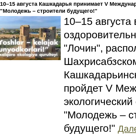
10–15 августа Кашкадарья принимает V Междуна
"Молодежь – строители будущего!"
10–15 августа 
оздоровительн
"Лочин", расп
Шахрисабзско
Кашкадарьинск
пройдет V Ме
экологический
"Молодежь – с
будущего!"
Дале