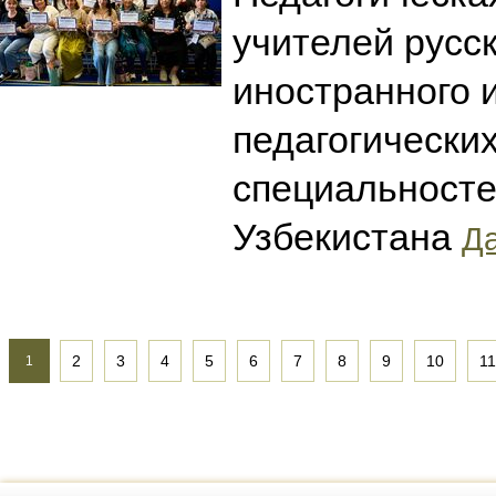
учителей русск
иностранного 
педагогически
специальносте
Узбекистана
Да
2
3
4
5
6
7
8
9
10
11
1