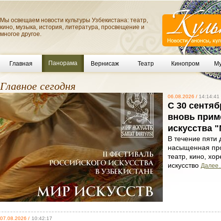
Мы освещаем новости культуры Узбекистана: театр,
кино, музыка, история, литература, просвещение и
многое другое.
Панорама
Главная
Вернисаж
Театр
Кинопром
Му
Главное сегодня
06.08.2026 /
14:14:41
С 30 сентяб
вновь прим
искусства "
В течение пяти 
насыщенная пр
театр, кино, хо
искусство
Далее..
07.08.2026 /
10:42:17