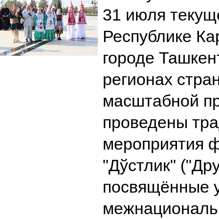
31 июля текуще
Республике Ка
городе Ташкен
регионах стра
масштабной п
проведены тр
мероприятия 
"Дўстлик" ("Дру
посвящённые 
межнациональн