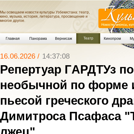
Мы освещаем новости культуры Узбекистана: театр,
кино, музыка, история, литература, просвещение и
многое другое.
Театр
Главная
Панорама
Вернисаж
Кинопром
Му
16.06.2026 /
14:37:08
Репертуар ГAРДТУз п
необычной по форме 
пьесой греческого др
Димитроса Псафаса "
лжец"