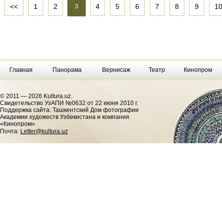
<<
1
2
4
5
6
7
8
9
1
3
Главная
Панорама
Вернисаж
Театр
Кинопром
© 2011 — 2026 Kultura.uz.
Cвидетельство УзАПИ №0632 от 22 июня 2010 г.
Поддержка сайта: Ташкентский Дом фотографии
Академии художеств Узбекистана и компания
«Кинопром»
Почта:
Letter@kultura.uz