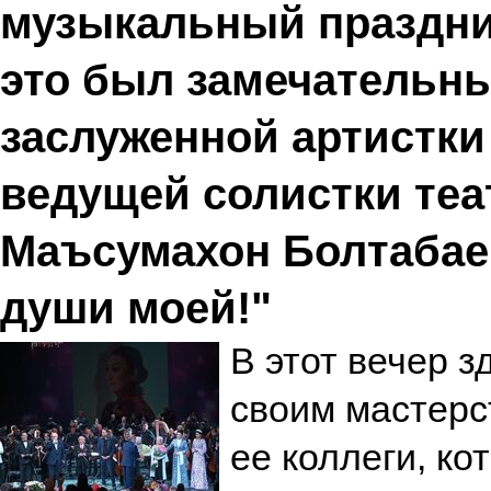
музыкальный праздник
это был замечательн
заслуженной артистки
ведущей солистки теа
Маъсумахон Болтабае
души моей!"
В этот вечер з
своим мастерс
ее коллеги, ко