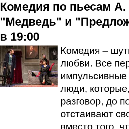
Комедия по пьесам А. 
"Медведь" и "Предлож
в 19:00
Комедия – шутк
любви. Все пе
импульсивные
люди, которые
разговор, до п
отстаивают сво
вместо того, ч