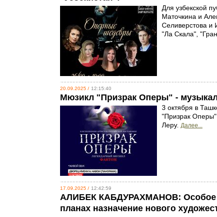
Для узбекской п
Маточкина и Але
Селиверстова и 
"Ла Скала", "Гра
20.09.2025 /
12:15:40
Мюзикл "Призрак Оперы" - музыка
3 октября в Таш
"Призрак Оперы"
Леру.
Далее...
17.09.2025 /
12:42:59
АЛИБЕК КАБДУРАХМАНОВ: Особое 
планах назначение нового художес