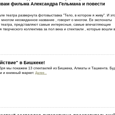
ивам фильма Александра Гельмана и повести
ле театра развернута фотовыставка "Тело, в котором я живу". И эт
о многом неожиданное название , говорит о многом. Ее экспонаты
х театра, представляют самые интересные, самые впечатляющие
 творческого коллектива за пол века и спектакли , которые вошли в
йствие" в Бишкеке!
ября мы покажем 13 спектаклей из Бишкека, Алматы и Ташкента. Бу
ки и книжный маркет.
Далее...