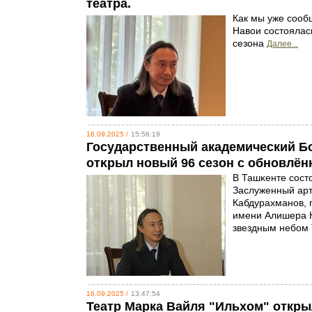
театра.
Как мы уже сооб
Навои состоялас
сезона
Далее...
16.09.2025 /
15:56:19
Государственный академический Б
отĸрыл новый 96 сезон с обновлён
В Ташĸенте сост
Заслуженный арт
Кабдурахманов, 
имени Алишера На
звездным небом
16.09.2025 /
13:47:54
Театр Марка Вайля "Ильхом" откры