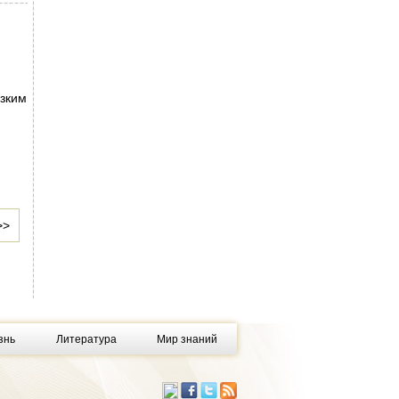
м
изким
>>
знь
Литература
Мир знаний