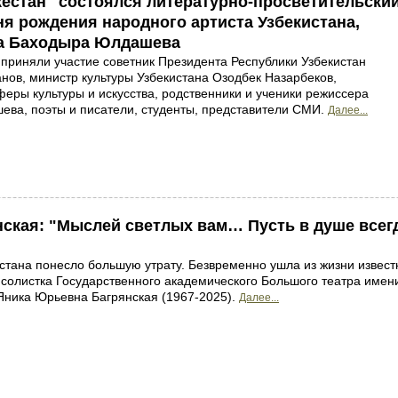
кестан" состоялся литературно-просветительски
ня рождения народного артиста Узбекистана,
ра Баходыра Юлдашева
 приняли участие советник Президента Республики Узбекистан
нов, министр культуры Узбекистана Озодбек Назарбеков,
феры культуры и искусства, родственники и ученики режиссера
ва, поэты и писатели, студенты, представители СМИ.
Далее...
нская: "Мыслей светлых вам… Пусть в душе всег
истана понесло большую утрату. Безвременно ушла из жизни извест
 солистка Государственного академического Большого театра имен
ника Юрьевна Багрянская (1967-2025).
Далее...