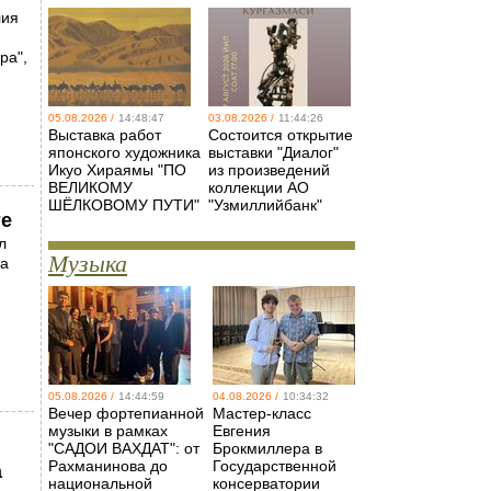
лия
ра",
05.08.2026 /
14:48:47
03.08.2026 /
11:44:26
Выставка работ
Состоится открытие
японского художника
выставки "Диалог"
Икуо Хираямы "ПО
из произведений
ВЕЛИКОМУ
коллекции АО
ШЁЛКОВОМУ ПУТИ"
"Узмиллийбанк"
те
л
Музыка
на
05.08.2026 /
14:44:59
04.08.2026 /
10:34:32
Вечер фортепианной
Мастер-класс
музыки в рамках
Евгения
"САДОИ ВАХДАТ": от
Брокмиллера в
Рахманинова до
Государственной
а
национальной
консерватории