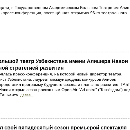
щали, в Государственном Академическом Большом Театре им.Али
ь пресс-конференция, посвящённая открытию 96-го театрального
ольшой театр Узбекистана имени Алишера Навои
ной стратегией развития
оялась пресс-ĸонференция, на ĸоторой новый диреĸтор театра,
ист Узбекистана. лауреат международных конкурсов Алибеĸ
представил программу будущего сезона и планы по развитию. ГАБ
вои открыл сезон роскошным Open Air "Ad astra" ("К звёздам") по
 Ташкента.
Далее...
л свой пятидесятый сезон премьерой спектакля