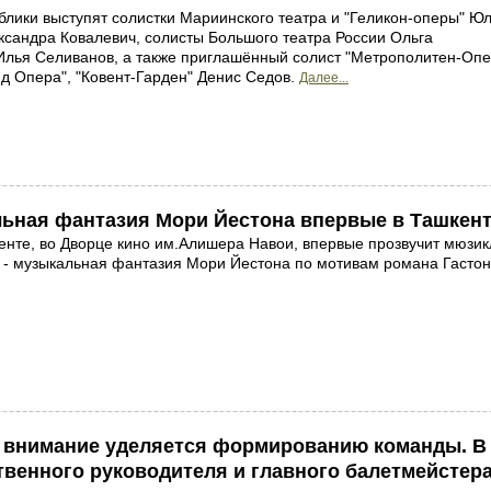
ублики выступят солистки Мариинского театра и "Геликон-оперы" Ю
ксандра Ковалевич, солисты Большого театра России Ольга
Илья Селиванов, а также приглашённый солист "Метрополитен-Опе
нд Опера", "Ковент-Гарден" Денис Седов.
Далее...
льная фантазия Мори Йестона впервые в Ташкен
кенте, во Дворце кино им.Алишера Навои, впервые прозвучит мюзик
 - музыкальная фантазия Мори Йестона по мотивам романа Гасто
внимание уделяется формированию команды. В
твенного руководителя и главного балетмейстер