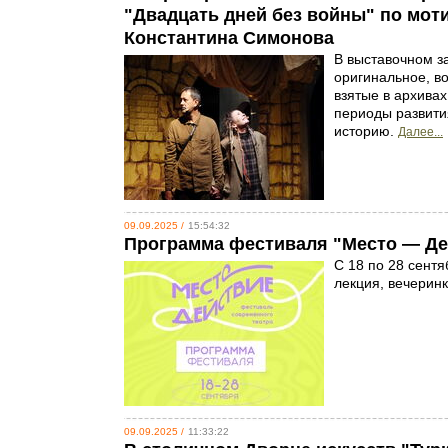
"Двадцать дней без войны" по мот
Константина Симонова
В выставочном за
оригинальное, в
взятые в архива
периоды развития
историю.
Далее...
09.09.2025 /
15:54:32
Программа фестиваля "Место — Де
С 18 по 28 сент
лекция, вечерин
09.09.2025 /
11:33:22