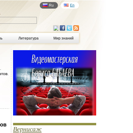
Ru
En
у
нь
Литература
Мир знаний
.
этов.
мов
Вернисаж