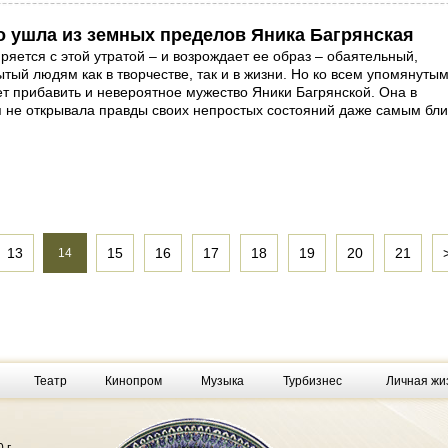
о ушла из земных пределов Яника Багрянская
ряется с этой утратой – и возрождает ее образ – обаятельный,
тый людям как в творчестве, так и в жизни. Но ко всем упомянуты
ет прибавить и невероятное мужество Яники Багрянской. Она в
 не открывала правды своих непростых состояний даже самым бл
13
15
16
17
18
19
20
21
14
Театр
Кинопром
Музыка
Турбизнес
Личная жи