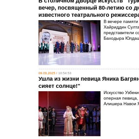
В столичном Дворце искусств "Тур
вечер, посвященный 80-летию со д
известного театрального режиссе
В вечере памяти
Хайриддин Султа
представители с
Баходыра Юлдаше
09.09.2025 /
10:54:53
Ушла из жизни певица Яника Багря
сияет солнце!"
Искусство Узбек
оперная певица,
Алишера Навои Я