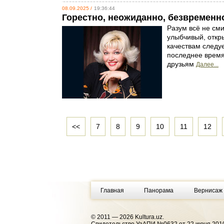
08.09.2025 /
19:36:44
Горестно, неожиданно, безвременн
Разум всё не сми
улыбчивый, откры
качествам следу
последнее время
друзьям
Далее...
<<
7
8
9
10
11
12
Главная
Панорама
Вернисаж
© 2011 — 2026 Kultura.uz.