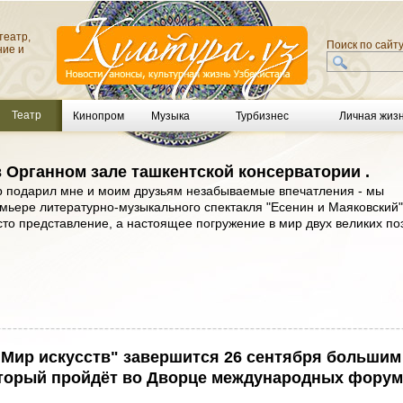
театр,
Поиск по сайт
ние и
Театр
Кинопром
Музыка
Турбизнес
Личная жиз
 Органном зале ташкентской консерватории .
 подарил мне и моим друзьям незабываемые впечатления - мы
мьере литературно-музыкального спектакля "Есенин и Маяковский"
то представление, а настоящее погружение в мир двух великих по
"Мир искусств" завершится 26 сентября большим
торый пройдёт во Дворце международных фору