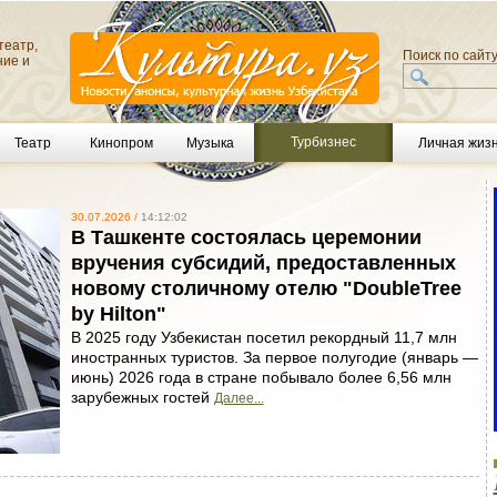
театр,
Поиск по сайт
ние и
Турбизнес
Театр
Кинопром
Музыка
Личная жиз
30.07.2026 /
14:12:02
В Ташкенте состоялась церемонии
вручения субсидий, предоставленных
новому столичному отелю "DoubleTree
by Hilton"
В 2025 году Узбекистан посетил рекордный 11,7 млн
иностранных туристов. За первое полугодие (январь —
июнь) 2026 года в стране побывало более 6,56 млн
зарубежных гостей
Далее...