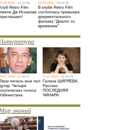
05.08.2026 /
14:43:48
02.08.2026 /
18:44:58
Клуб Retro Film
В клубе Retro Film
имени Дж.Исхакова
состоялась премьера
приглашает!
документального
фильма "Диалог со
временем"
Литература
29.07.2026 /
11:36:02
27.07.2026 /
11:24:25
Твою печаль мне пел
Галина ШИРЯЕВА.
дутар. Четыре
Рассказ
поэтических голоса
ПОСЛЕДНЯЯ
Узбекистана
ЧИНАРА
Мир знаний