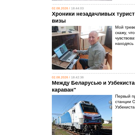
02.08.2026 /
18:44:03
Хроники незадачливых туристо
визы
Мой треве
скажу, чт
чувствова
находясь 
02.08.2026 /
18:42:36
Между Беларусью и Узбекиста
караван"
Первый пр
станции О
Узбекист