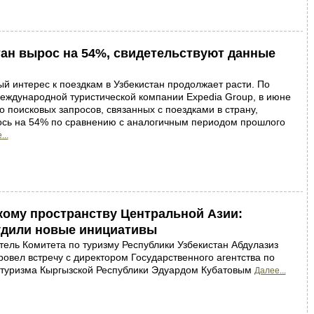
тан вырос на 54%, свидетельствуют данные
й интерес к поездкам в Узбекистан продолжает расти. По
еждународной туристической компании Expedia Group, в июне
о поисковых запросов, связанных с поездками в страну,
ось на 54% по сравнению с аналогичным периодом прошлого
...
кому пространству Центральной Азии:
удили новые инициативы
ель Комитета по туризму Республики Узбекистан Абдулазиз
ровел встречу с директором Государственного агентства по
 туризма Кыргызской Республики Эдуардом Кубатовым
Далее...