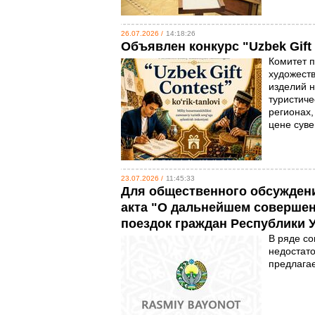
26.07.2026 /
14:18:26
Объявлен конкурс "Uzbek Gift 
Комитет п
художеств
изделий 
туристиче
регионах,
цене суве
23.07.2026 /
11:45:33
Для общественного обсужден
акта "О дальнейшем соверше
поездок граждан Республики 
В ряде с
недостат
предлага