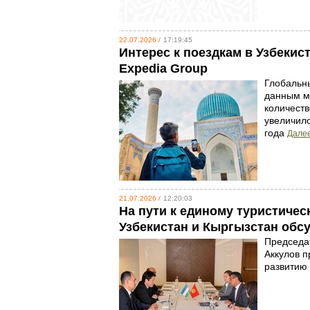
22.07.2026 /
17:19:45
Интерес к поездкам в Узбекис
Expedia Group
Глобальны
данным м
количеств
увеличил
года
Далее
21.07.2026 /
12:20:03
На пути к единому туристичес
Узбекистан и Кыргызстан обс
Председат
Аккулов п
развитию