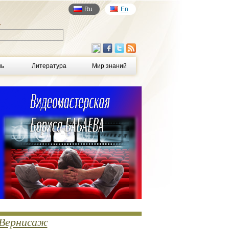
Ru
En
у
нь
Литература
Мир знаний
Вернисаж