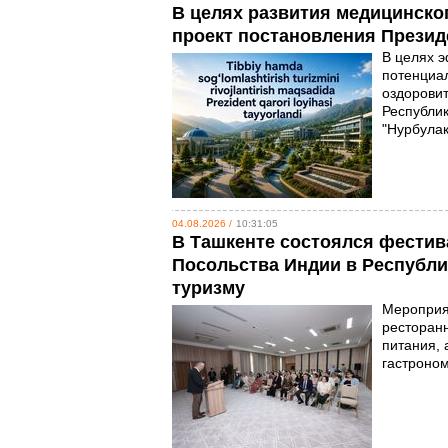
В целях развития медицинско
проект постановления Презид
В целях э
потенциал
оздоровит
Республик
"Нурбулак
04.08.2026 /
10:31:05
В Ташкенте состоялся фестив
Посольства Индии в Республи
туризму
Мероприя
ресторанн
питания, 
гастроно