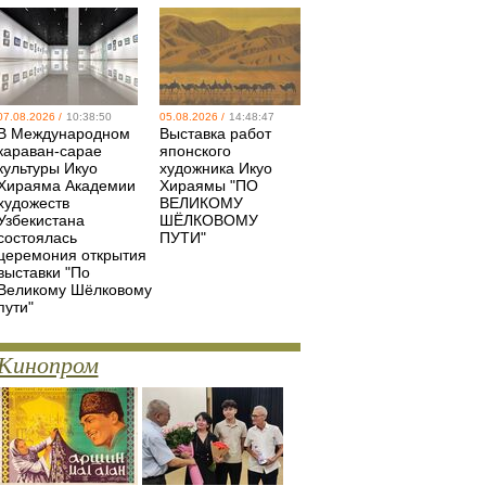
07.08.2026 /
10:38:50
05.08.2026 /
14:48:47
В Международном
Выставка работ
караван-сарае
японского
культуры Икуо
художника Икуо
Хираяма Академии
Хираямы "ПО
художеств
ВЕЛИКОМУ
Узбекистана
ШЁЛКОВОМУ
состоялась
ПУТИ"
церемония открытия
выставки "По
Великому Шёлковому
пути"
Кинопром