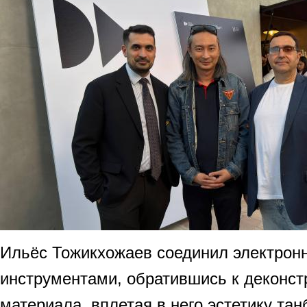
Ильёс Тожикхожаев соединил электрон
инструментами, обратившись к деконст
материала, вплетая в него эстетику тан