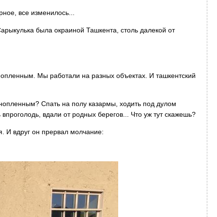
рное, все изменилось...
Сарыкулька была окраиной Ташкента, столь далекой от
нопленным. Мы работали на разных объектах. И ташкентский
нопленным? Спать на полу казармы, ходить под дулом
впроголодь, вдали от родных берегов... Что уж тут скажешь?
. И вдруг он прервал молчание: