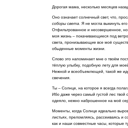
Дорогая мама, несколько месяцев назад
Оно означает солнечный свет, что, про
соборы света
. Я не могла выкинуть ег
Отфильтрованное и несовершенное, но 
моя жизнь – покачивающиеся под ветро
света, пронизывающие все моё существ
обыденные моменты жизни.
Слово это напоминает мне о твоём по
тёплую улыбку, подобную лету для мое
Нежной и всеобъемлющей, такой же ид
свечения.
Ты – Солнце, на которое я всегда полаг
Ибо даже через самый густой лес твой с
одеяло, нежно наброшенное на моё сер
Моменты, когда Солнце идеально выровн
листьях, преломляясь, рассеиваясь и со
как и наши совместные часы, которые т