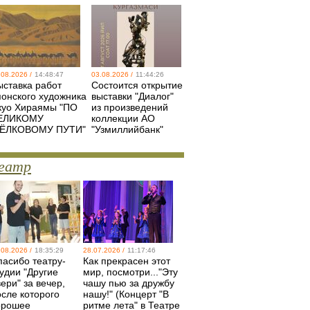
.08.2026 /
14:48:47
03.08.2026 /
11:44:26
ыставка работ
Состоится открытие
понского художника
выставки "Диалог"
куо Хираямы "ПО
из произведений
ЕЛИКОМУ
коллекции АО
ЁЛКОВОМУ ПУТИ"
"Узмиллийбанк"
еатр
.08.2026 /
18:35:29
28.07.2026 /
11:17:46
пасибо театру-
Как прекрасен этот
удии "Другие
мир, посмотри..."Эту
ери" за вечер,
чашу пью за дружбу
осле которого
нашу!" (Концерт "В
орошее
ритме лета" в Театре