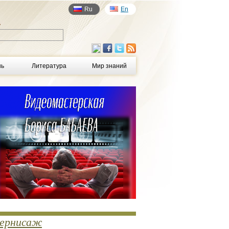
Ru
En
у
нь
Литература
Мир знаний
ернисаж