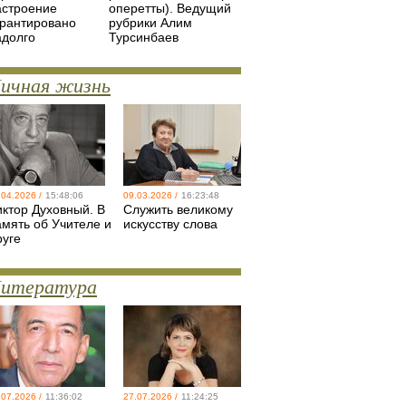
астроение
оперетты). Ведущий
арантировано
рубрики Алим
адолго
Турсинбаев
ичная жизнь
.04.2026 /
15:48:06
09.03.2026 /
16:23:48
иктор Духовный. В
Служить великому
амять об Учителе и
искусству слова
руге
итература
.07.2026 /
11:36:02
27.07.2026 /
11:24:25