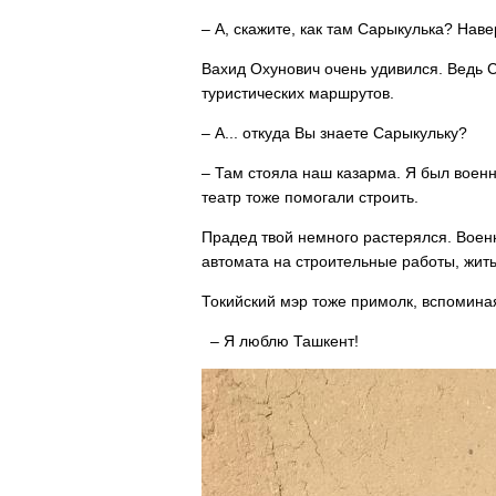
– А, скажите, как там Сарыкулька? Наве
Вахид Охунович очень удивился. Ведь 
туристических маршрутов.
– А... откуда Вы знаете Сарыкульку?
– Там стояла наш казарма. Я был воен
театр тоже помогали строить.
Прадед твой немного растерялся. Воен
автомата на строительные работы, жить 
Токийский мэр тоже примолк, вспоминая
– Я люблю Ташкент!