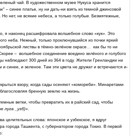
 зеленый чай. В художественном музее Нукуса хранится
ак
" – синее платье, ну ни дать-ни взять из темной джинсовой
. Но нет, не всякие небеса, а только голубые. Безмятежные,
мо, я наконец расшифровала волшебное слово «кук». Это
ого неба. Нежный, только проклюнувшийся из почки яркий
 ноябрьской листвы в тёмно-зелёном окрасе… как бы то ни
т! Скорее – волшебное соединение воедино зелёного и голубого
цы наблюдают 300 дней из 364 в году. Жители Гренландии ни
м и синее, и зеленое. Там эти цвета не дружат и встречаются и-
ткрыться взору, когда сады осеняют «комореби». Минаретами
 благословляя бренную землю на жизнь.
емные ветки, чтобы превратить их в райский сад, чтобы
е луга _
узб
)
».
а целительных слова: японское и узбекское, я вдруг
ра города Ташкента, с губернатором города Токио. В первой
о: