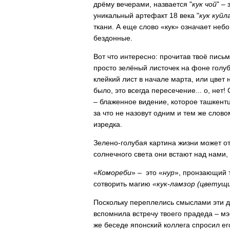
дрёму вечерами, назвается "
кук чой
" –
уникальный артефакт 18 века "
кук куйл
ткани. А еще слово «кук» означает небо
бездонные.
Вот что интересно: прочитав твоё пись
просто зелёный листочек на фоне голуб
клейкий лист в начале марта, или цвет
было, это всегда пересечение... о, не
– блаженное видение, которое ташкент
за что не назовут одним и тем же слово
изредка.
Зелено-голубая картина жизни может о
солнечного света они встают над нами,
«
Комореби
» – это «
нур
», пронзающий т
сотворить магию
«кук-ламзор (цветущи
Поскольку переплелись смыслами эти дв
вспомнила встречу твоего прадеда – мэ
же беседе японский коллега спросил ег