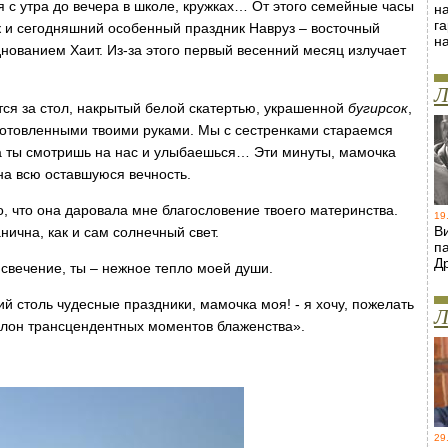
я с утра до вечера в школе, кружках… От этого семейные часы
н
г
к и сегодняшний особенный праздник Навруз – восточный
н
днованием Хаит. Из-за этого первый весенний месяц излучает
Л
тся за стол, накрытый белой скатертью, украшенной
бугирсок
,
отовленными твоими руками. Мы с сестренками стараемся
, а ты смотришь на нас и улыбаешься… Эти минуты, мамочка
на всю оставшуюся вечность.
, что она даровала мне благословение твоего материнства.
19
В
нична, как и сам солнечный свет.
п
Д
 свечение, ты – нежное тепло моей души.
й столь чудесные праздники, мамочка моя! - я хочу, пожелать
Л
олон трансцендентных моментов блаженства».
29