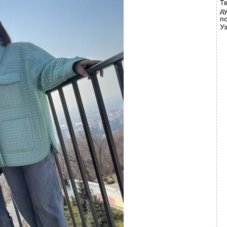
Т
д
п
У