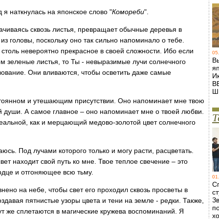
 я наткнулась на японское слово "
Комореби
".
сачиваясь сквозь листья, превращает обычные деревья в
о из головы, поскольку оно так сильно напоминало о тебе.
столь невероятно прекрасное в своей сложности. Ибо если
05
В
м зеленые листья, то Ты - невыразимые лучи солнечного
я
ование. Они вливаются, чтобы осветить даже самые
И
В
Ш
стоянном и утешающим присутствии. Оно напоминает мне твою
й души. А самое главное – оно напоминает мне о твоей любви.
Т
еальной, как и мерцающий медово-золотой цвет солнечного
аюсь. Под лучами которого только и могу расти, расцветать.
вет находит свой путь ко мне. Твое теплое свечение – это
дце и отгоняющее всю тьму.
01
С
ено на небе, чтобы свет его проходил сквозь просветы в
ст
Зв
здавая пятнистые узоры цвета и тени на земле - редки. Также,
п
ут же сплетаются в магические кружева воспоминаний. Я
х