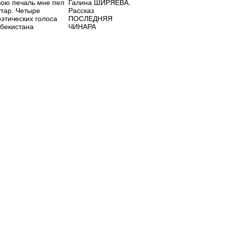
вою печаль мне пел
Галина ШИРЯЕВА.
утар. Четыре
Рассказ
оэтических голоса
ПОСЛЕДНЯЯ
збекистана
ЧИНАРА