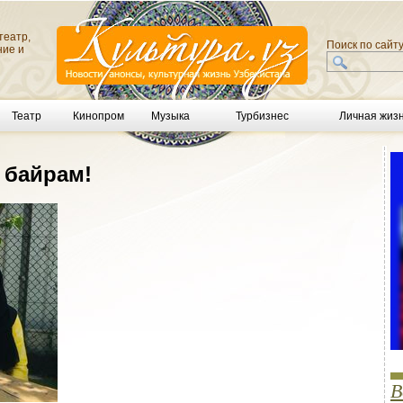
театр,
Поиск по сайт
ние и
Театр
Кинопром
Музыка
Турбизнес
Личная жиз
 байрам!
В