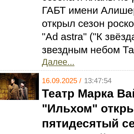
ГАБТ имени Алише
открыл сезон роск
"Ad astra" ("К звёзд
звездным небом Та
Далее...
16.09.2025 /
13:47:54
Театр Марка Ва
"Ильхом" откр
пятидесятый с