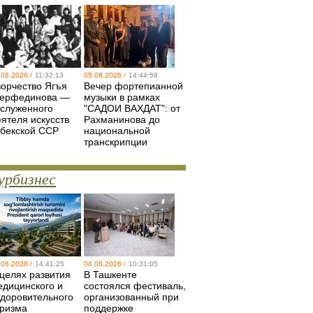
.08.2026 /
11:32:13
05.08.2026 /
14:44:59
ворчество Ягъя
Вечер фортепианной
ерфединова —
музыки в рамках
аслуженного
"САДОИ ВАХДАТ": от
еятеля искусств
Рахманинова до
збекской ССР
национальной
транскрипции
урбизнес
.08.2026 /
14:41:25
04.08.2026 /
10:31:05
 целях развития
В Ташкенте
едицинского и
состоялся фестиваль,
здоровительного
организованный при
уризма
поддержке