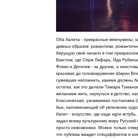
Оба балета - прекрасные жемчужины, к
дивных образов: романтизм, романтич
берущую своё начало в том прекрасном
Бакстом, где Серж Лифарь, Ида Рубиншт
Фокин и Дягилев - за другим; а неистов
красивая до головокружения Ширин Вл
сумевшая напомнить, какими должны б
остатка, как это делали Тамара Тумано
желанием жить, окунуться в детство, 
Классическая, узнаваемая постановка (
бык, напоминающий об увлечении худо
балет - искусство, где надо идти вглуб
задал всему культурному миру Русский 
просто невозможно. Можно только отверн
что публика жаждет спецэффектов и нов