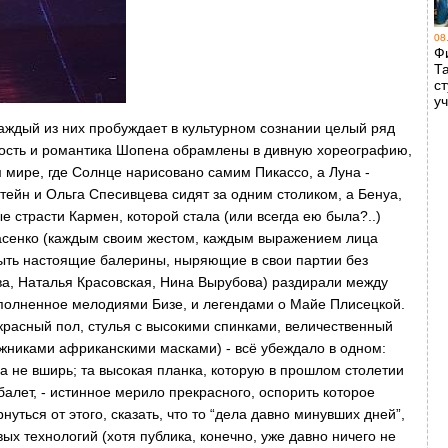
08
Ф
Т
с
у
аждый из них пробуждает в культурном сознании целый ряд
ность и романтика Шопена обрамлены в дивную хореографию,
 мире, где Солнце нарисовано самим Пикассо, а Луна -
ейн и Ольга Спесивцева сидят за одним столиком, а Бенуа,
ые страсти Кармен, которой стала (или всегда ею была?..)
асенко (каждым своим жестом, каждым выражением лица
ыть настоящие балерины, ныряющие в свои партии без
ва, Наталья Красовская, Нина Вырубова) раздирали между
наполненное мелодиями Бизе, и легендами о Майе Плисецкой.
красный пол, стулья с высокими спинками, величественный
жниками африканскими масками) - всё убеждало в одном:
ь, а не вширь; та высокая планка, которую в прошлом столетии
балет, - истинное мерило прекрасного, оспорить которое
уться от этого, сказать, что то “дела давно минувших дней”,
ых технологий (хотя публика, конечно, уже давно ничего не