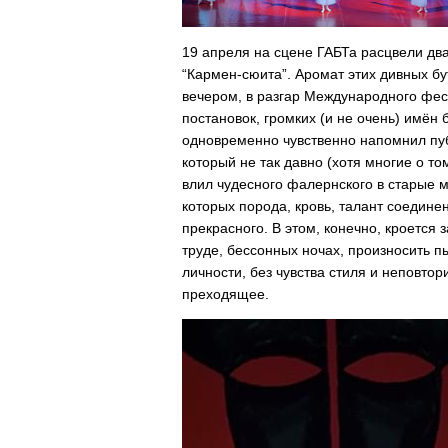
19 апреля на сцене ГАБТа расцвели дв
“Кармен-сюита”. Аромат этих дивных б
вечером, в разгар Международного фе
постановок, громких (и не очень) имён
одновременно чувственно напомнил пу
который не так давно (хотя многие о то
влил чудесного фалернского в старые 
которых порода, кровь, талант соедине
прекрасного. В этом, конечно, кроется 
труде, бессонных ночах, произносить 
личности, без чувства стиля и неповто
преходящее.