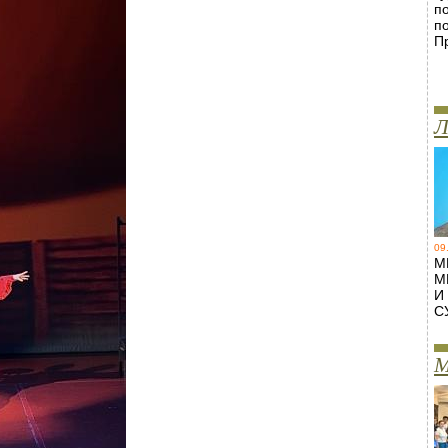
п
п
П
Л
09
М
М
И
С
М