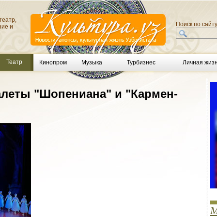
театр,
Поиск по сайт
ние и
Театр
Кинопром
Музыка
Турбизнес
Личная жиз
алеты "Шопениана" и "Кармен-
М