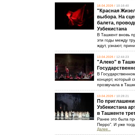
16.04.2026 /
10:16:40
"Красная Жизел
выбора. На сц
балета, прово
Узбекистана
В Ташкент вновь п
эти годы между тру
ждут, узнают, при
13.04.2026 /
12:44:23
"Алеко" в Ташк
Государственн
В Государственно
концерт, который 
прозвучала в Ташк
13.04.2026 /
10:28:21
По приглашени
Узбекистана ар
в Ташкенте тре
Ранее это была пр
Перро". И уже тогд
Далее...