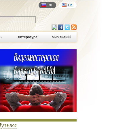
Ru
En
у
нь
Литература
Мир знаний
узыка