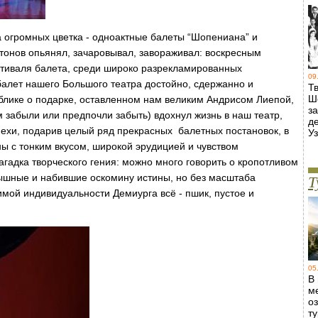
а огромных цветка - одноактные балеты “Шопениана” и
утонов опьянял, зачаровывал, завораживал: воскресным
стиваля балета, среди широко разрекламированных
09
 балет нашего Большого театра достойно, сдержанно и
Т
Ш
блике о подарке, оставленном нам великим Андрисом Лиепой,
з
м забыли или предпочли забыть) вдохнул жизнь в наш театр,
д
мехи, подарив целый ряд прекрасных балетных постановок, в
У
ны с тонким вкусом, широкой эрудицией и чувством
загадка творческого гения: можно много говорить о кропотливом
пышные и набившие оскомину истины, но без масштаба
Т
римой индивидуальности Демиурга всё - пшик, пустое и
05
В
м
о
т