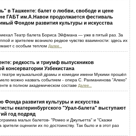
ь" в Ташкенте: балет о любви, свободе и цене
ене ГАБТ им.А.Навои продолжается фестиваль
димый Фондом развития культуры и искусства
риехал Театр балета Бориса Эйфмана — уже в пятый раз. За
ппой и зрителем возникло редкое чувство взаимности: здесь их
нимают с особым теплом
Далее...
енте: редкость и триумф выпускников
ой консерватории Узбекистана
м театре музыкальной драмы и комедии имени Мукими прошёл
смело можно назвать событием - опера С. Рахманинова "Алеко"
енте в полном академическом составе
Далее...
ю Фонда развития культуры и искусства
тисты екатеринбургского "Урал-балета" выступают
тий год подряд
ограмма малых балетов- "Ромео и Джульетта" и "Сказки
а зрители оценили их по достоинству. Так было и в этот раз