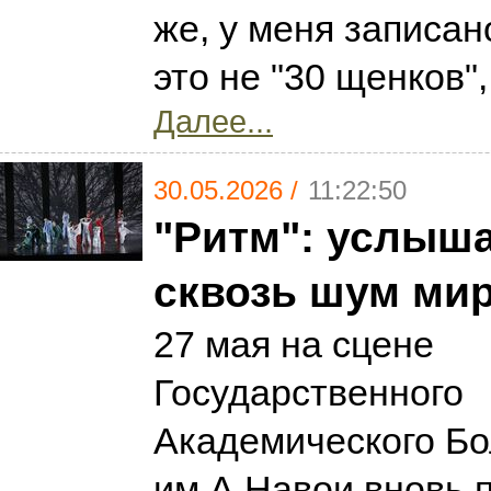
же, у меня записано
это не "30 щенков",
Далее...
30.05.2026 /
11:22:50
"Ритм": услыша
сквозь шум ми
27 мая на сцене
Государственного
Академического Бо
им.А.Навои вновь 