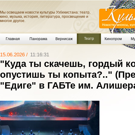
Мы освещаем новости культуры Узбекистана: театр,
кино, музыка, история, литература, просвещение и
многое другое.
Театр
Главная
Панорама
Вернисаж
Кинопром
Му
15.06.2026 /
11:16:31
"Куда ты скачешь, гордый ко
опустишь ты копыта?.." (Пр
"Едиге" в ГАБТе им. Алишер