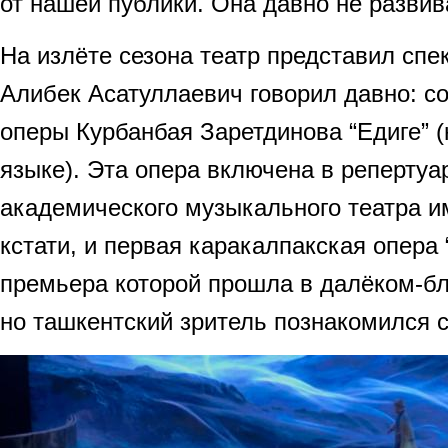
от нашей публики. Она давно не развив
На излёте сезона театр представил спе
Алибек Асатуллаевич говорил давно: с
оперы Курбанбая Заретдинова “Едиге” 
языке). Эта опера включена в репертуа
академического музыкального театра и
кстати, и первая каракалпакская опера
премьера которой прошла в далёком-бл
но ташкентский зритель познакомился с