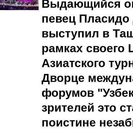
Выдающийся о
певец Пласидо
выступил в Таш
рамках своего 
Азиатского тур
Дворце между
форумов "Узбек
зрителей это с
поистине неза