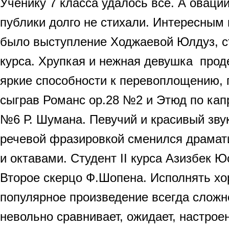
Ученику 7 класса удалось всё. А оваци
публики долго не стихали. Интересны
было выступление Ходжаевой Юлдуз, с
курса. Хрупкая и нежная девушка про
яркие способности к перевоплощению,
сыграв Романс ор.28 №2 и Этюд по кап
№6 Р. Шумана. Певучий и красивый зву
речевой фразировкой сменился драмат
и октавами. Студент II курса Азизбек 
Второе скерцо Ф.Шопена. Исполнять хо
популярное произведение всегда сложн
невольно сравнивает, ожидает, настрое