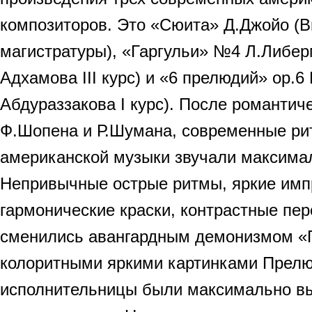
композиторов. Это «Сюита» Д.Джойо (Ви
магистратуры), «Гаргульи» №4 Л.Либе
Адхамова III курс) и «6 прелюдий» ор.6
Абдураззакова I курс). После романтич
Ф.Шопена и Р.Шумана, современные ри
американской музыки звучали максимал
Непривычные острые ритмы, яркие имп
гармонические краски, контрастные п
сменились авангардным демонизмом «Г
колоритными яркими картинками Прелю
исполнительницы были максимально в