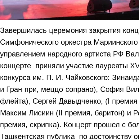
Завершилась церемония закрытия кон
Симфонического оркестра Мариинского 
управлением народного артиста РФ Вал
концерте приняли участие лауреаты XV
конкурса им. П. И. Чайковского: Зинаид
и Гран-при, меццо-сопрано), София Вил
флейта), Сергей Давыдченко, (I премия
Максим Лисиин (II премия, баритон) и Р
премия, скрипка). Концерт прошел с б
Ташкентская публика по достоинству 