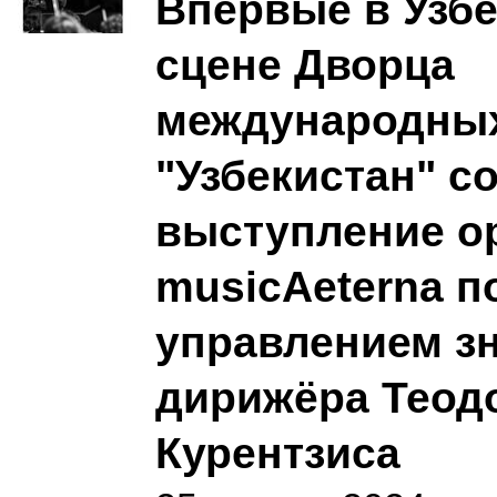
Впервые в Узбе
сцене Дворца
международны
"Узбекистан" с
выступление о
musicAeterna п
управлением з
дирижёра Теод
Курентзиса