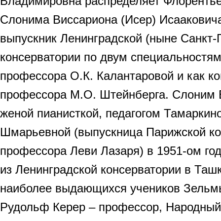
Владимировна распределяет Флорентьев
Слонима Виссариона (Исер) Исааковича
выпускник Ленинградской (ныне Санкт-
консерватории по двум специальностям:
профессора О.К. Калантаровой и как ко
профессора М.О. Штейнберга. Слоним В
женой пианисткой, педагогом Тамарки
Шмарьевной (выпускница Парижской ко
профессора Леви Лазаря) в 1951-ом го
из Ленинградской консерватории в Таш
наиболее выдающихся учеников Зель
Рудольф Керер – профессор, Народный 