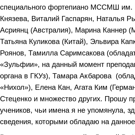
специального фортепиано МССМШ им. 
Князева, Виталий Гаспарян, Наталья Р
Асриянц (Австралия), Марина Каннер (
Татьяна Куликова (Китай), Эльвира Кап
Роянов, Тамилла Саримсакова (облада
«Зульфии», на данный момент преподав
органа в ГКУз), Тамара Акбарова (обл
«Нихол»), Елена Кан, Агата Ким (Герма
Стеценко и множество других. Прошу п
учеников, чьи имена я не упомянула, з
сведения, которыми обладаю на данное