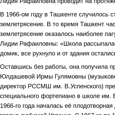
Лидия Рафаиловна проводит на протяже
В 1966-ом году в Ташкенте случилось 
землетрясение. В то время Ташкент час
землетрясение оказалось наиболее паг
Лидии Рафаиловны: «Школа рассыпалас
домик, все рухнуло и от здания осталис
Оставшись без работы, она получила п
Юлдашевой Ирмы Гулямовны (музыковед
директор РССМШ им. В.Успенского) пр
специального фортепиано в школе им. В
1966-го года началась её плодотворная