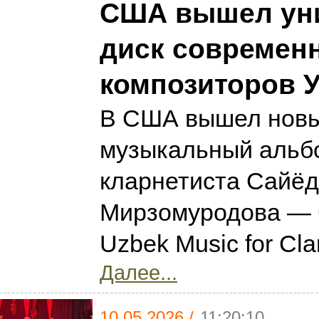
США вышел ун
диск современ
композиторов У
В США вышел нов
музыкальный альбо
кларнетиста Сайё
Мирзомуродова — 
Uzbek Music for Cla
Далее...
10.05.2026 /
11:20:10