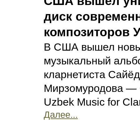
США вышел ун
диск современ
композиторов У
В США вышел нов
музыкальный альбо
кларнетиста Сайё
Мирзомуродова — 
Uzbek Music for Cla
Далее...