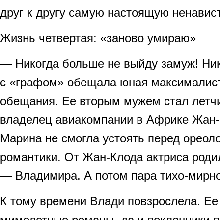
друг к другу самую настоящую ненавист
Жизнь четвертая: «заново умираю»
— Никогда больше не выйду замуж! Ник
с «графом» обещала юная максималист
обещания. Ее вторым мужем стал летчи
владелец авиакомпании в Африке Жан-К
Марина не смогла устоять перед ореол
романтики. От Жан-Клода актриса роди
— Владимира. А потом пара тихо-мирно
К тому времени Влади повзрослела. Ее
мимолетные романы, да и поклонники п