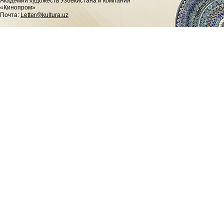
Академии художеств Узбекистана и компания
«Кинопром»
Почта:
Letter@kultura.uz