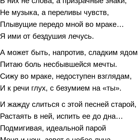
В них не слова, а призрачные знаки,
Не музыка, а переливы чувств,
Плывущие передо мной во мраке…
Я ими от бездушия лечусь.
А может быть, напротив, сладким ядом
Питаю боль несбывшейся мечты.
Сижу во мраке, недоступен взглядам,
И к речи глух, с безумием на «ты».
И жажду слиться с этой песней старой,
Растаять в ней, испить ее до дна…
Подмигивая, идеальной парой
Меня и ночь зовет с небес луна.