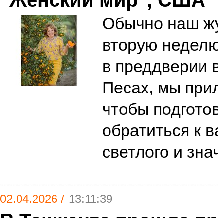
"Женский мир", США
Обычно наш жу
вторую неделю 
в преддверии 
Песах, мы при
чтобы подгото
обратиться к в
светлого и зн
02.04.2026 /
13:11:39