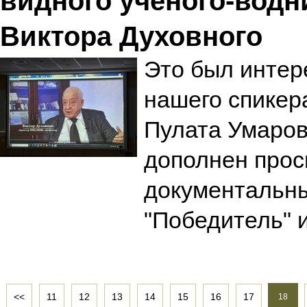
видного ученого-водн
Виктора Духовного
Это был интер
нашего спикер
Пулата Умаров
дополнен про
документальн
"Победитель" и
<<
11
12
13
14
15
16
17
18