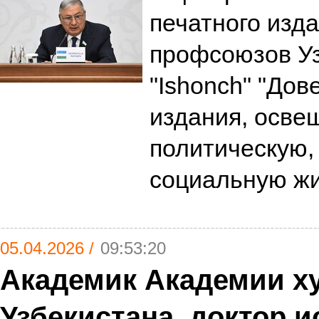
печатного изд
профсоюзов Уз
"Ishonch" "Дов
издания, осве
политическую,
социальную ж
05.04.2026 /
09:53:20
Академик Академии х
Узбекистана, доктор и