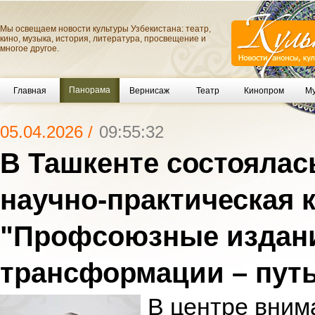
Мы освещаем новости культуры Узбекистана: театр,
кино, музыка, история, литература, просвещение и
многое другое.
Панорама
Главная
Вернисаж
Театр
Кинопром
Му
05.04.2026 /
09:55:32
В Ташкенте состояла
научно-практическая
"Профсоюзные издани
трансформации – путь
В центре вним