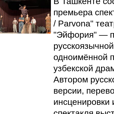
В Ташкенте со
премьера спек
/ Parvona" теа
"Эйфория" — 
русскоязычной
одноимённой п
узбекской драм
Автором русск
версии, перево
инсценировки 
спектакля выс