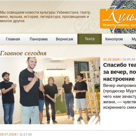
Мы освещаем новости культуры Узбекистана: театр,
кино, музыка, история, литература, просвещение и
многое другое.
Театр
Главная
Панорама
Вернисаж
Кинопром
Му
Главное сегодня
01.08.2026 /
18:35:29
Спасибо те
за вечер, п
настроение
Вечер импровиза
(продюсер Мурт
чего нам зачаст
жизни, — чувств
искреннего сме
28.07.2026 /
11:17:46