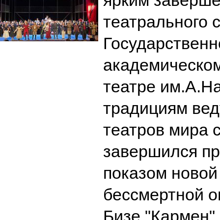
ярким заверше
театрального с
Государствен
академическо
театре им.А.Н
традициям ве
театров мира 
завершился п
показом новой
бессмертной 
Бизе "Кармен"