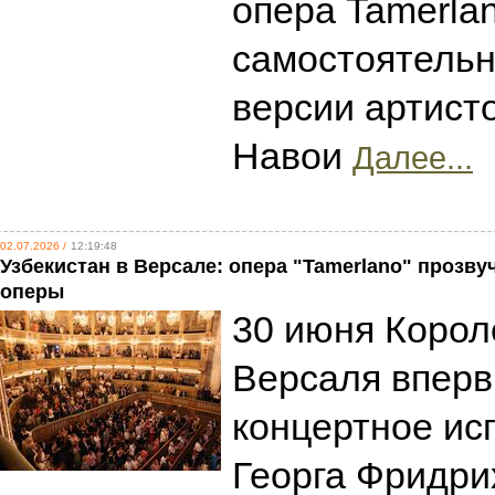
опера Tamerlan
самостоятельн
версии артисто
Навои
Далее...
02.07.2026 /
12:19:48
Узбекистан в Версале: опера "Tamerlano" прозву
оперы
30 июня Корол
Версаля вперв
концертное ис
Георга Фридри