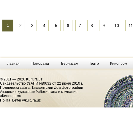
2
3
4
5
6
7
8
9
10
11
1
Главная
Панорама
Вернисаж
Театр
Кинопром
© 2011 — 2026 Kultura.uz.
Cвидетельство УзАПИ №0632 от 22 июня 2010 г.
Поддержка сайта: Ташкентский Дом фотографии
Академии художеств Узбекистана и компания
«Кинопром»
Почта:
Letter@kultura.uz