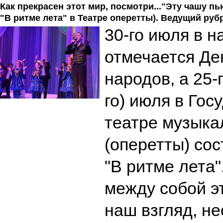
Как прекрасен этот мир, посмотри..."Эту чашу пь
"В ритме лета" в Театре оперетты). Ведущий ру
30-го июля в 
отмечается Де
народов, а 25-г
го) июля в Го
театре музыка
(оперетты) сос
"В ритме лета"
между собой э
наш взгляд, н