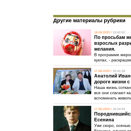
Другие материалы рубрики
18.08.2025 /
10:42:02
По просьбам ж
взрослых разри
желания.
В программе мероп
куклах, - раскраш
17.08.2025 /
20:41:58
Анатолий Ивано
дороге жизни 
Наша жизнь соткан
все они слагают к
вспоминать живоп
17.08.2025 /
20:24:04
Породнившийся 
Есенина
Уже скоро, осенью
Есенина, одного и