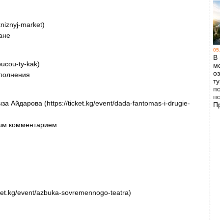
kniznyj-market)
ане
05
В
oucou-ty-kak)
м
о
сполнения
т
п
п
Айдарова (https://ticket.kg/event/dada-fantomas-i-drugie-
П
ным комментарием
ket.kg/event/azbuka-sovremennogo-teatra)