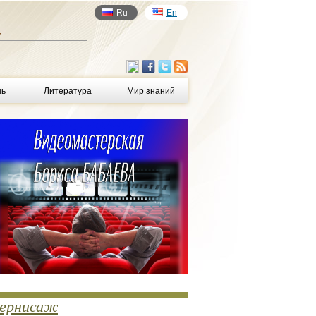
Ru
En
у
нь
Литература
Мир знаний
ернисаж