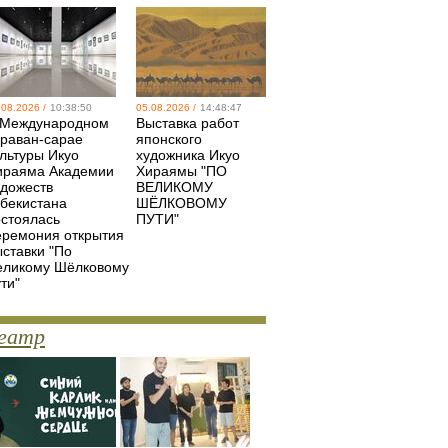
.08.2026 /
10:38:50
05.08.2026 /
14:48:47
 Международном
Выставка работ
араван-сарае
японского
ультуры Икуо
художника Икуо
ираяма Академии
Хираямы "ПО
удожеств
ВЕЛИКОМУ
збекистана
ШЁЛКОВОМУ
остоялась
ПУТИ"
еремония открытия
ыставки "По
еликому Шёлковому
ти"
еатр