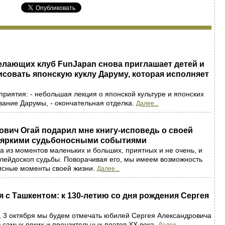
елающих клуб FunJapan снова приглашает детей и
совать японскую куклу Даруму, которая исполняет
риятия: - небольшая лекция о японской культуре и японских
ивание Дарумы, - окончательная отделка.
Далее...
вич Огай подарил мне книгу-исповедь о своей
с яркими судьбоносными событиями
а из моментов маленьких и больших, приятных и не очень, и
алейдоскоп судьбы. Поворачивая его, мы имеем возможность
исные моменты своей жизни.
Далее...
с Ташкентом: к 130-летию со дня рождения Сергея
, 3 октября мы будем отмечать юбилей Сергея Александровича
з самых ярких и пронзительных поэтов XX века.