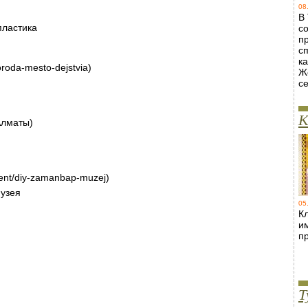
08
В
пластика
с
п
с
ка
oroda-mesto-dejstvia)
Ж
с
К
(Алматы)
vent/diy-zamanbap-muzej)
узея
05
Кл
и
п
Т