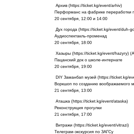
Архив (https://ticket.kg/event/arhiv)
Перформанс на фабрике переработки 
20 сентября, 12:00 и 14:00
Дух города (https://ticket.kg/event/duh-g
Аудиоспектакль-променад
20 сентября, 18:00
Хазыры (https://ticket.kg/event/hazyry) 
Пацанский док о школе-интернате
20 сентября, 19:00
DIY Заманбап музей (https://ticket.kg/e
Воркшоп по созданию воображаемого м
21 сентября, 13:00
Аташка (https://ticket.kg/event/ataska)
Реконструкция прогулки
21 сентября, 17:00
Витражи (https://ticket.kg/event/vitrazi)
Телеграм-экскурсия по ЗАГСу