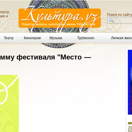
театр,
Поиск по сайт
ние и
Театр
Кинопром
Музыка
Турбизнес
Личная жиз
амму фестиваля "Место —
В