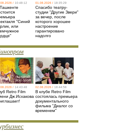
.08.2026 /
10:48:12
01.08.2026 /
18:35:29
 Ташкенте
Спасибо театру-
остоится
студии "Другие Звери"
ремьера
за вечер, после
пектакля "Синий
которого хорошее
рлик, или
настроение
емчужное
гарантировано
ердце"
надолго
инопром
.08.2026 /
14:43:48
02.08.2026 /
18:44:58
уб Retro Film
В клубе Retro Film
мени Дж.Исхакова
состоялась премьера
риглашает!
документального
фильма "Диалог со
временем"
урбизнес