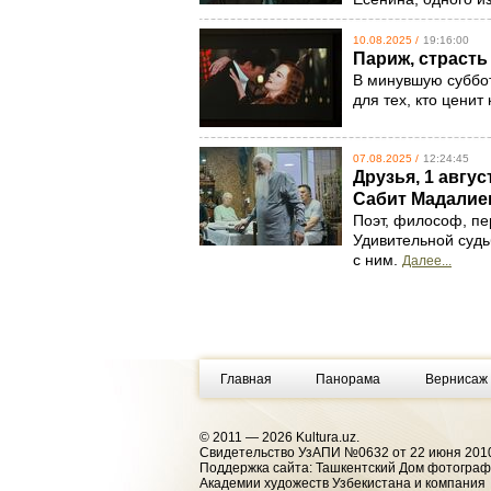
10.08.2025 /
19:16:00
Париж, страсть
В минувшую суббот
для тех, кто цени
07.08.2025 /
12:24:45
Друзья, 1 авгу
Сабит Мадалие
Поэт, философ, пе
Удивительной судь
с ним.
Далее...
Главная
Панорама
Вернисаж
© 2011 — 2026 Kultura.uz.
Cвидетельство УзАПИ №0632 от 22 июня 2010
Поддержка сайта: Ташкентский Дом фотогра
Академии художеств Узбекистана и компания