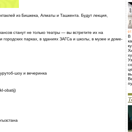
ктаклей из Бишкека, Алматы и Ташкента. Будут лекция,
нсов станут не только театры — вы встретите их на
07
В
 городских парках, в зданиях ЗАГСа и школы, в музее и доме-
к
к
Х
х
У
с
ц
курутоб-шоу и вечеринка
в
В
пу
l-obatij)
Т
ргызстана