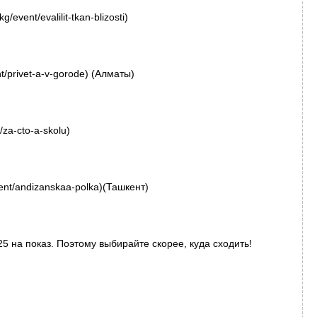
/event/evalilit-tkan-blizosti)
nt/privet-a-v-gorode) (Алматы)
/za-cto-a-skolu)
vent/andizanskaa-polka)(Ташкент)
5 на показ. Поэтому выбирайте скорее, куда сходить!