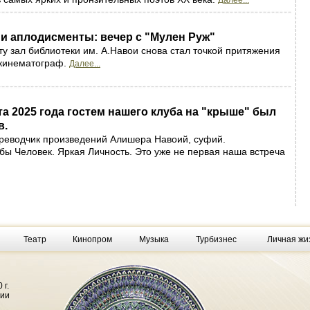
Далее...
 и аплодисменты: вечер с "Мулен Руж"
у зал библиотеки им. А.Навои снова стал точкой притяжения
т кинематограф.
Далее...
ста 2025 года гостем нашего клуба на "крыше" был
в.
реводчик произведений Алишера Навоий, суфий.
бы Человек. Яркая Личность. Это уже не первая наша встреча
Театр
Кинопром
Музыка
Турбизнес
Личная жи
 г.
фии