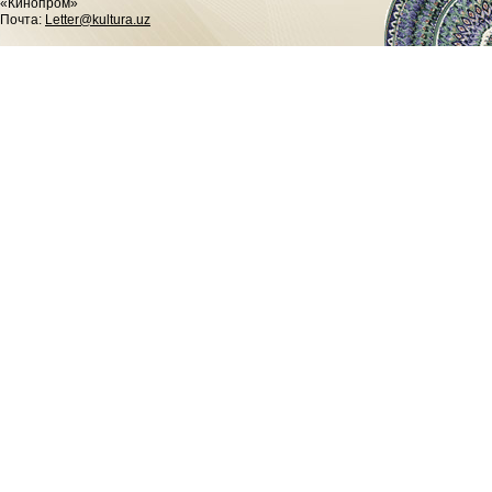
«Кинопром»
Почта:
Letter@kultura.uz