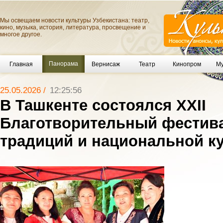
Мы освещаем новости культуры Узбекистана: театр,
кино, музыка, история, литература, просвещение и
многое другое.
Панорама
Главная
Вернисаж
Театр
Кинопром
Му
25.05.2026 /
12:25:56
В Ташкенте состоялся XXII
Благотворительный фестив
традиций и национальной к