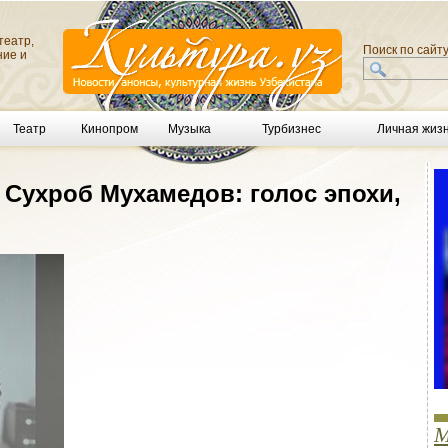
театр,
Поиск по сайт
ние и
Театр
Кинопром
Музыка
Турбизнес
Личная жиз
 Сухроб Мухамедов: голос эпохи,
М