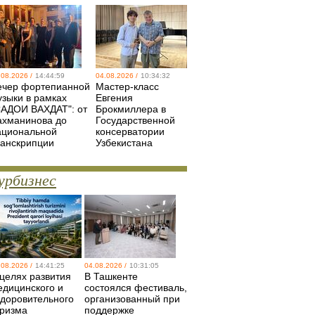
.08.2026 /
14:44:59
04.08.2026 /
10:34:32
ечер фортепианной
Мастер-класс
узыки в рамках
Евгения
САДОИ ВАХДАТ": от
Брокмиллера в
ахманинова до
Государственной
ациональной
консерватории
ранскрипции
Узбекистана
урбизнес
.08.2026 /
14:41:25
04.08.2026 /
10:31:05
 целях развития
В Ташкенте
едицинского и
состоялся фестиваль,
здоровительного
организованный при
уризма
поддержке