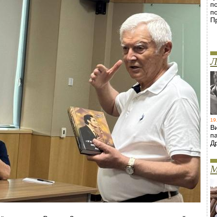
п
п
П
Л
19
В
п
Д
М