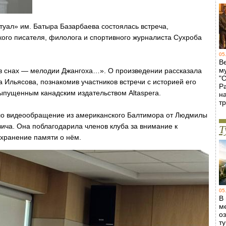
туал» им. Батыра Базарбаева состоялась встреча,
кого писателя, филолога и спортивного журналиста Сухроба
05
В
м
 в снах — мелодии Джангоха…». О произведении рассказала
"
а Ильясова, познакомив участников встречи с историей его
Р
ыпущенным канадским издательством Altaspera.
н
т
ло видеообращение из американского Балтимора от Людмилы
ча. Она поблагодарила членов клуба за внимание к
Т
охранение памяти о нём.
05
В
м
о
т