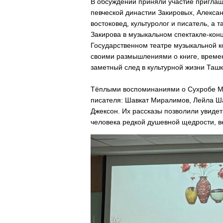
В обсуждении приняли участие приглаш
певческой династии Закировых, Алекса
востоковед, культуролог и писатель, а
Закирова в музыкальном спектакле-кон
Государственном театре музыкальной к
своими размышлениями о книге, времен
заметный след в культурной жизни Ташк
Тёплыми воспоминаниями о Сухробе Му
писателя: Шавкат Миралимов, Лейла Ша
Джексон. Их рассказы позволили увидеть
человека редкой душевной щедрости, в