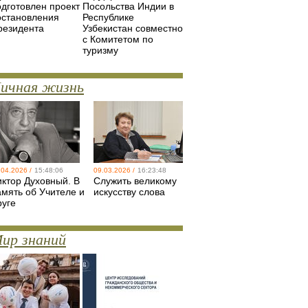
одготовлен проект
Посольства Индии в
остановления
Республике
резидента
Узбекистан совместно
с Комитетом по
туризму
ичная жизнь
.04.2026 /
15:48:06
09.03.2026 /
16:23:48
иктор Духовный. В
Служить великому
амять об Учителе и
искусству слова
руге
ир знаний