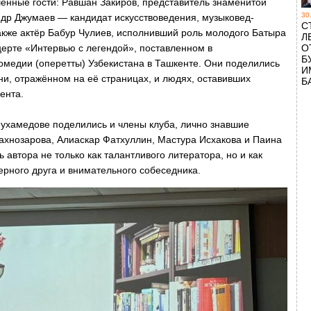
ённые гости: Равшан Закиров, представитель знаменитой
30
ндр Джумаев — кандидат искусствоведения, музыковед-
С
 также актёр Бабур Чулиев, исполнивший роль молодого Батыра
Л
церте «Интервью с легендой», поставленном в
О
Б
омедии (оперетты) Узбекистана в Ташкенте. Они поделились
И
и, отражённом на её страницах, и людях, оставивших
Б
ента.
хамедове поделились и члены клуба, лично знавшие
хнозарова, Алиаскар Фатхуллин, Мастура Исхакова и Паина
 автора не только как талантливого литератора, но и как
ерного друга и внимательного собеседника.