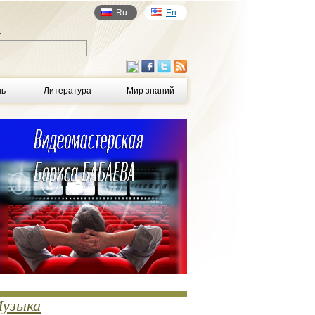
Ru
En
у
нь
Литература
Мир знаний
узыка