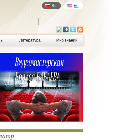
Ru
En
у
нь
Литература
Мир знаний
еатр