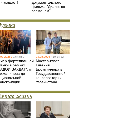
риглашает!
документального
фильма "Диалог со
временем"
узыка
.08.2026 /
14:44:59
04.08.2026 /
10:34:32
ечер фортепианной
Мастер-класс
узыки в рамках
Евгения
САДОИ ВАХДАТ": от
Брокмиллера в
ахманинова до
Государственной
ациональной
консерватории
ранскрипции
Узбекистана
ичная жизнь