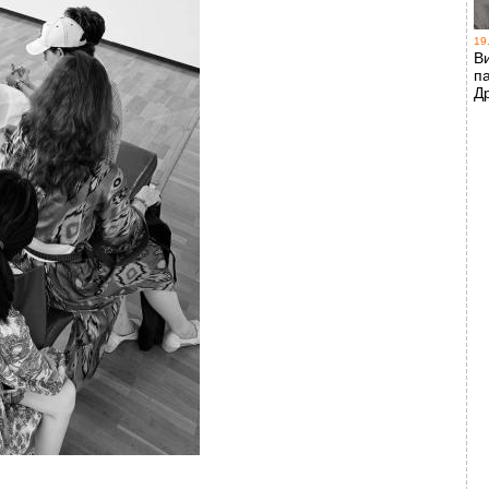
19
В
п
Д