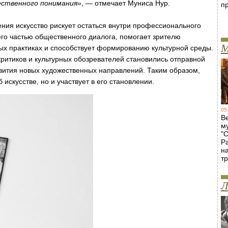
ественного понимания»
, — отмечает Муниса Нур.
п
ения искусство рискует остаться внутри профессионального
его частью общественного диалога, помогает зрителю
М
ых практиках и способствует формированию культурной среды.
критиков и культурных обозревателей становились отправной
звития новых художественных направлений. Таким образом,
 искусстве, но и участвует в его становлении.
05
В
м
"
Р
н
т
Л