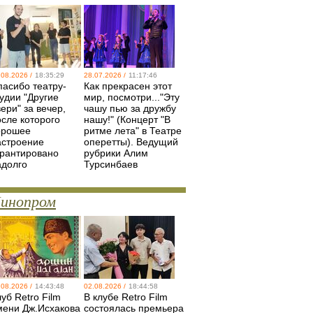
.08.2026 /
18:35:29
28.07.2026 /
11:17:46
пасибо театру-
Как прекрасен этот
удии "Другие
мир, посмотри..."Эту
ери" за вечер,
чашу пью за дружбу
осле которого
нашу!" (Концерт "В
орошее
ритме лета" в Театре
астроение
оперетты). Ведущий
арантировано
рубрики Алим
адолго
Турсинбаев
инопром
.08.2026 /
14:43:48
02.08.2026 /
18:44:58
уб Retro Film
В клубе Retro Film
мени Дж.Исхакова
состоялась премьера