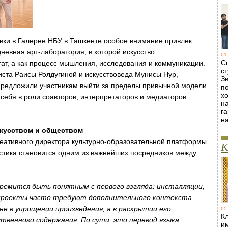
вки в Галерее НБУ в Ташкенте особое внимание привлек
невная арт-лаборатория, в которой искусство
01
С
тат, а как процесс мышления, исследования и коммуникации.
ст
иста Раисы Ролдугиной и искусствоведа Мунисы Нур,
Зв
и предложили участникам выйти за пределы привычной модели
п
х
себя в роли соавторов, интерпретаторов и медиаторов
н
г
н
скусством и обществом
креативного директора культурно-образовательной платформы
К
истика становится одним из важнейших посредников между
ремится быть понятным с первого взгляда: инсталляции,
проекты часто требуют дополнительного контекста.
е в упрощении произведения, а в раскрытии его
05
Кл
ственного содержания. По сути, это перевод языка
и