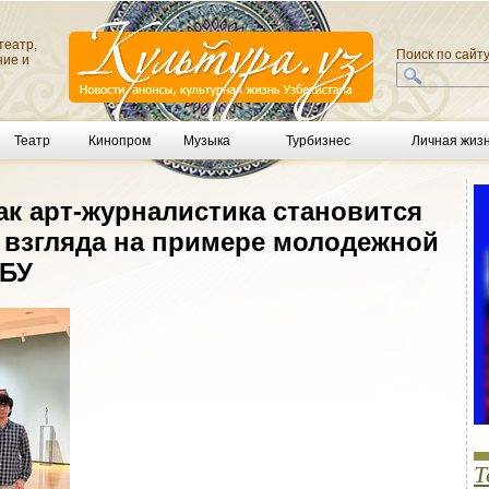
театр,
Поиск по сайт
ние и
Театр
Кинопром
Музыка
Турбизнес
Личная жиз
как арт-журналистика становится
 взгляда на примере молодежной
НБУ
Т