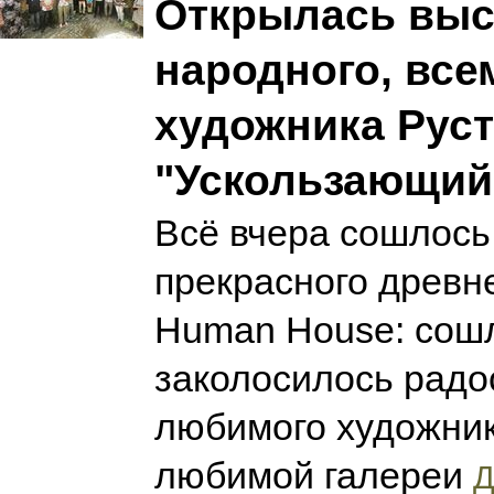
Открылась выс
народного, вс
художника Рус
"Ускользающий
Всё вчера сошлось
прекрасного древн
Human House: сошл
заколосилось радо
любимого художник
любимой галереи
Д