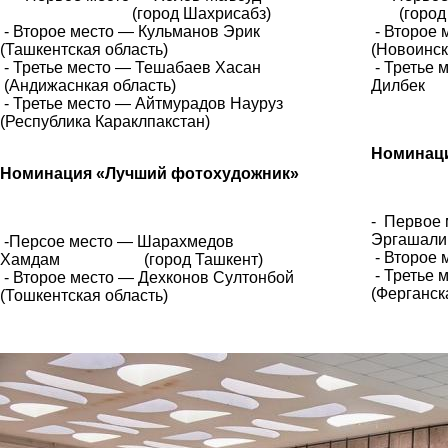
(город Шахрисабз)
(город 
- Второе место — Кульманов Эрик
- Второе 
(Ташкентская область)
(Новоинск
- Третье место — Тешабаев Хасан
- Третье 
(Андижаснкая область)
Дилбе
- Третье место — Айтмурадов Науруз
(Республика Караклпакстан)
Номинаци
Номинация «Лучший фотохудожник»
- Первое
Эргаша
-Персое место — Шарахмедов
- Второе 
Хамдам (город Ташкент)
- Третье
- Второе место — Дехконов Султонбой
(Ферганск
(Тошкентская область)