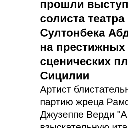
прошли высту
солиста театра
Султонбека Аб
на престижных
сценических п
Сицилии
Артист блистатель
партию жреца Рам
Джузеппе Верди "А
взыскательную ит