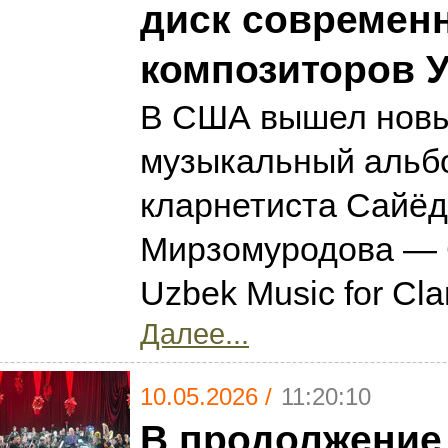
диск современ
композиторов У
В США вышел нов
музыкальный альбо
кларнетиста Сайё
Мирзомуродова — 
Uzbek Music for Cla
Далее...
10.05.2026 /
11:20:10
В продолжение