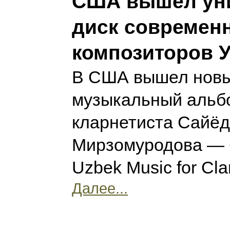
США вышел ун
диск современ
композиторов У
В США вышел нов
музыкальный альбо
кларнетиста Сайё
Мирзомуродова — 
Uzbek Music for Cla
Далее...