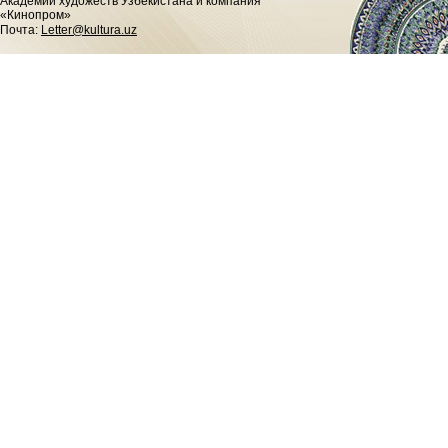
Академии художеств Узбекистана и компания
«Кинопром»
Почта:
Letter@kultura.uz