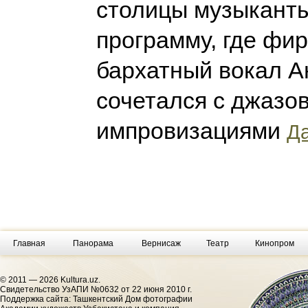
столицы музыкант
программу, где фи
бархатный вокал А
сочетался с джазо
импровизациями
Да
Главная
Панорама
Вернисаж
Театр
Кинопром
© 2011 — 2026 Kultura.uz.
Cвидетельство УзАПИ №0632 от 22 июня 2010 г.
Поддержка сайта: Ташкентский Дом фотографии