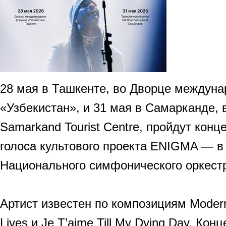
28 мая в Ташкенте, во Дворце междун
«Узбекистан», и 31 мая в Самарканде, в
Samarkand Tourist Centre, пройдут кон
голоса культового проекта ENIGMA — в
Национального симфонического оркестр
Артист известен по композициям Modern
Lives и Je T’aime Till My Dying Day. Кон