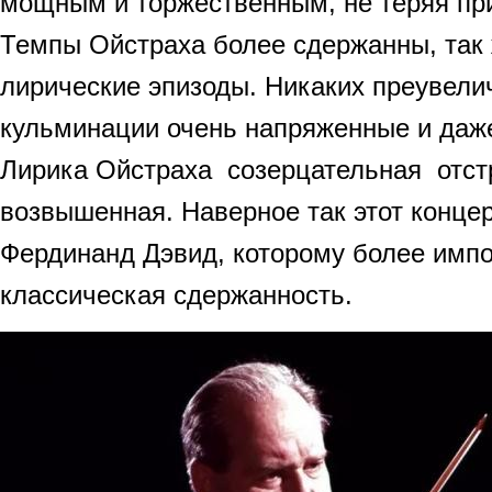
мощным и торжественным, не теряя при
Темпы Ойстраха более сдержанны, так 
лирические эпизоды. Никаких преувелич
кульминации очень напряженные и даж
Лирика Ойстраха созерцательная отст
возвышенная. Наверное так этот конце
Фердинанд Дэвид, которому более имп
классическая сдержанность.