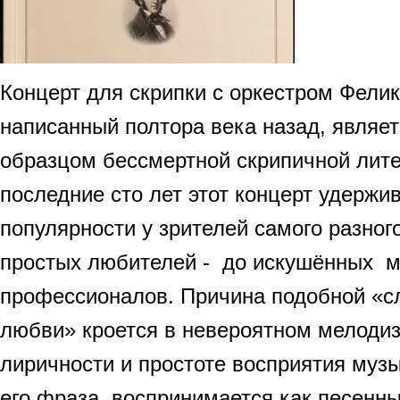
Концерт для скрипки с оркестром Фели
написанный полтора века назад, являе
образцом бессмертной скрипичной лите
последние сто лет этот концерт удержи
популярности у зрителей самого разног
простых любителей - до искушённых м
профессионалов. Причина подобной «с
любви» кроется в невероятном мелоди
лиричности и простоте восприятия муз
его фраза воспринимается как песенны