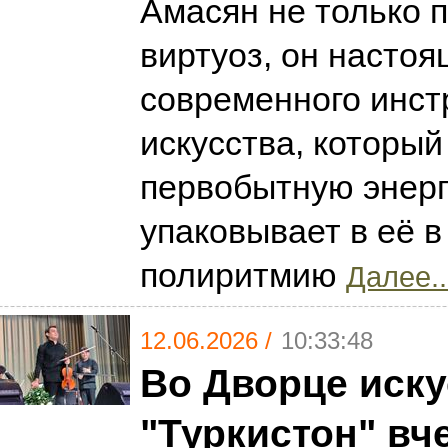
Амасян не только 
виртуоз, он насто
современного инст
искусства, которы
первобытную энер
упаковывает в её 
полиритмию
Далее..
12.06.2026 /
10:33:48
Во Дворце иску
"Туркистон" вч