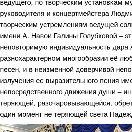
ведущего, по творческим установкам м
руководителя и концертмейстера Людм
творческим устремлениям ведущей сол
имени А. Навои Галины Голубковой – эт
неповторимую индивидуальность дара 
разнохарактерном многообразии её лю
песен, и в неизменной доверчивой неп
излучения ее выразительного пения им
непосредственного движения души – и
теряющей, разочаровывающейся, обре
один момент не теряющей света Надеж