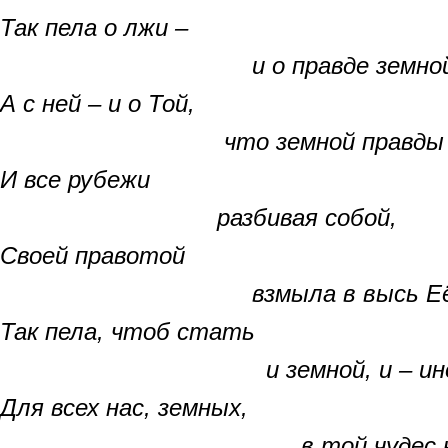
Так пела о лжи –
и о правде земной
А с ней – и о Той,
что земной правды в
И все рубежи
разбивая собой,
Своей правотой
взмыла в высь Её н
Так пела, чтоб стать
и земной, и – ино
Для всех нас, земных,
в той чудес круго