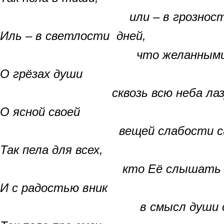
или – в грозности б
Иль – в светлости дней,
что желанными бы
О грёзах души
сквозь всю неба лазу
О ясной своей
вещей слабости сил
Так пела для всех,
кто Её слышать мо
И с радостью вник
в смысл души откро