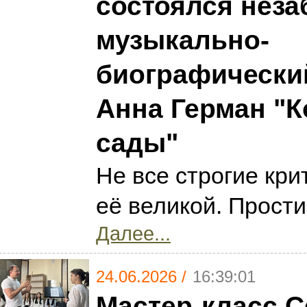
состоялся нез
музыкально-
биографически
Анна Герман "К
сады"
Не все строгие кр
её великой. Прости
Далее...
24.06.2026 /
16:39:01
Мастер-класс С