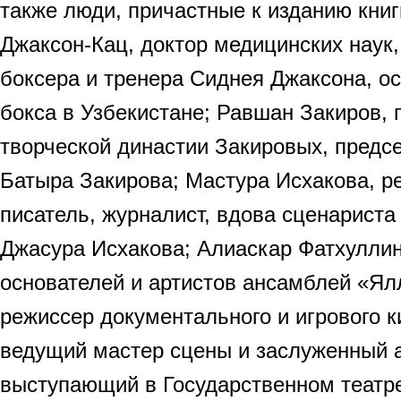
также люди, причастные к изданию кни
Джаксон-Кац, доктор медицинских наук,
боксера и тренера Сиднея Джаксона, о
бокса в Узбекистане; Равшан Закиров, 
творческой династии Закировых, предс
Батыра Закирова; Мастура Исхакова, р
писатель, журналист, вдова сценариста
Джасура Исхакова; Алиаскар Фатхуллин
основателей и артистов ансамблей «Ял
режиссер документального и игрового к
ведущий мастер сцены и заслуженный а
выступающий в Государственном театр