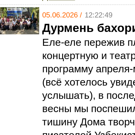
05.06.2026 /
12:22:49
Дурмень бахор
Еле-еле пережив 
концертную и теат
программу апреля-
(всё хотелось увид
услышать), в посл
весны мы поспешил
тишину Дома твор