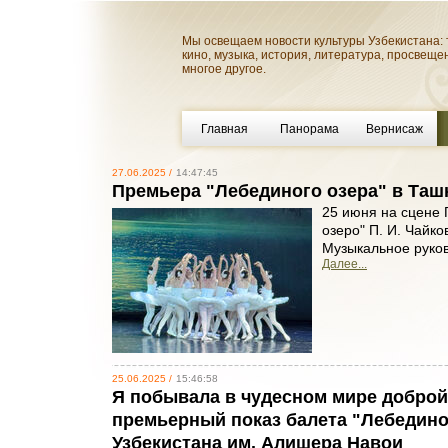
Мы освещаем новости культуры Узбекистана: 
кино, музыка, история, литература, просвеще
многое другое.
Главная
Панорама
Вернисаж
27.06.2025 /
14:47:45
Премьера "Лебединого озера" в Таш
25 июня на сцене
озеро" П. И. Чайк
Музыкальное руков
Далее...
25.06.2025 /
15:46:58
Я побывала в чудесном мире доброй 
премьерный показ балета "Лебедин
Узбекистана им. Алишера Навои