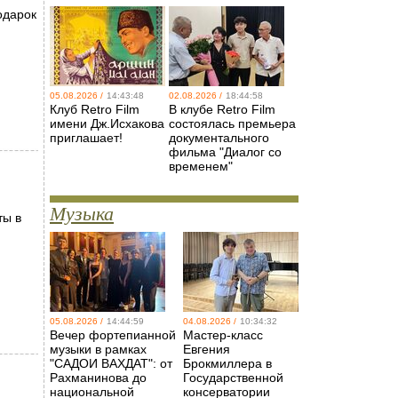
одарок
05.08.2026 /
14:43:48
02.08.2026 /
18:44:58
Клуб Retro Film
В клубе Retro Film
имени Дж.Исхакова
состоялась премьера
приглашает!
документального
фильма "Диалог со
временем"
Музыка
ты в
05.08.2026 /
14:44:59
04.08.2026 /
10:34:32
Вечер фортепианной
Мастер-класс
музыки в рамках
Евгения
"САДОИ ВАХДАТ": от
Брокмиллера в
Рахманинова до
Государственной
национальной
консерватории