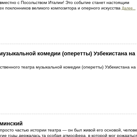
вместно с Посольством Италии! Это событие станет настоящим
ех поклонников великого композитора и оперного искусства
Далее...
музыкальной комедии (оперетты) Узбекистана на
ственного театра музыкальной комедии (оперетты) Узбекистана на
аминский
 просто частью истории театра — он был живой его основой, челов
лгие годы держалась та особая атмосфера, в которой мог рождатьс