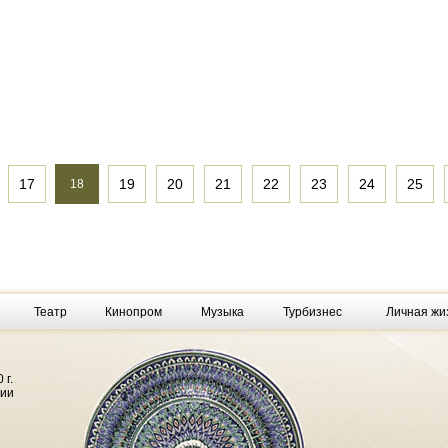
17
19
20
21
22
23
24
25
18
Театр
Кинопром
Музыка
Турбизнес
Личная жи
 г.
фии