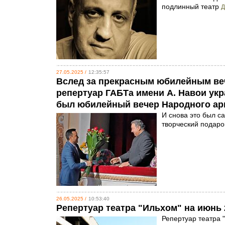
подлинный театр
Д
27.05.2025 /
12:35:57
Вслед за прекрасным юбилейным ве
репертуар ГАБТа имени А. Навои укр
был юбилейный вечер Народного ар
И снова это был с
творческий подаро
26.05.2025 /
10:53:40
Репертуар театра "Ильхом" на июнь 
Репертуар театра 