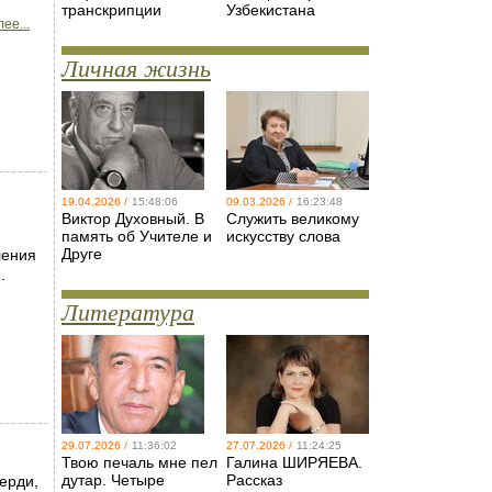
транскрипции
Узбекистана
ее...
Личная жизнь
19.04.2026 /
15:48:06
09.03.2026 /
16:23:48
Виктор Духовный. В
Служить великому
память об Учителе и
искусству слова
Друге
ления
.
Литература
29.07.2026 /
11:36:02
27.07.2026 /
11:24:25
Твою печаль мне пел
Галина ШИРЯЕВА.
дутар. Четыре
Рассказ
ерди,