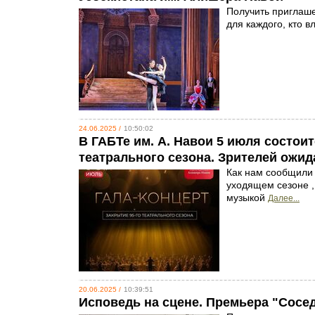
Получить приглаше
для каждого, кто в
24.06.2025 /
10:50:02
В ГАБТе им. А. Навои 5 июля состоит
театрального сезона. Зрителей ожи
Как нам сообщили 
уходящем сезоне ,
музыкой
Далее...
20.06.2025 /
10:39:51
Исповедь на сцене. Премьера "Сосед