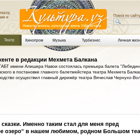
театр,
Поиск по сайт
ние и
Театр
Кинопром
Музыка
Турбизнес
Личная жиз
кенте в редакции Мехмета Балкана
 ГАБТ имени Алишера Навои состоялась премьера балета "Лебеди
овского в постановке главного балетмейстера театра Мехмета Балка
одство осуществил главный дирижёр театра Вячеслав Чернухо-Во
сказки. Именно таким стал для меня пред
ое озеро" в нашем любимом, родном Большом те