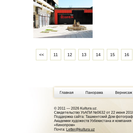
<<
11
12
13
14
15
16
Главная
Панорама
Вернисаж
© 2011 — 2026 Kultura.uz.
Cвидетельство УзАПИ №0632 от 22 июня 2010
Поддержка сайта: Ташкентский Дом фотогра
Академии художеств Узбекистана и компания
«Кинопром»
Почта:
Letter@kultura.uz