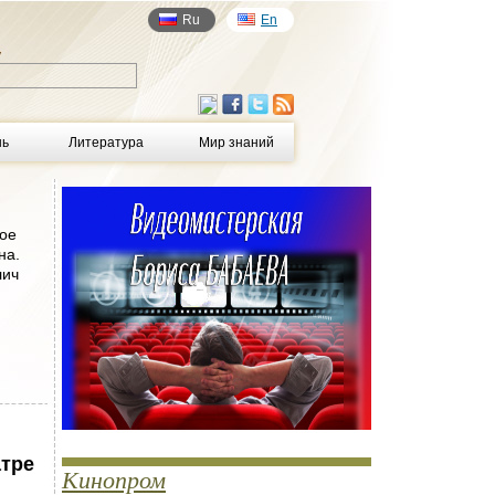
Ru
En
у
нь
Литература
Мир знаний
ное
на.
лич
атре
Кинопром