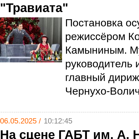
"Травиата"
Постановка о
режиссёром К
Камыниным. М
руководитель 
главный дириж
Чернухо-Воли
06.05.2025 /
10:12:45
На сцене ГАБТ им. А. 