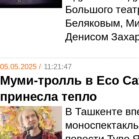
Большого теа
Беляковым, М
Денисом Заха
05.05.2025 /
11:21:47
Муми-тролль в Eco Caf
принесла тепло
В Ташкенте вп
моноспектакль
повести Туве 