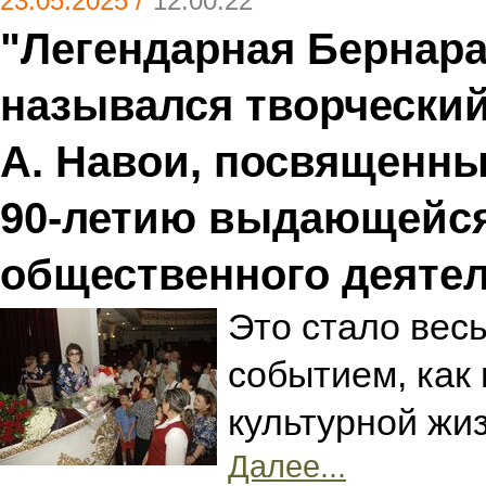
23.05.2025 /
12:00:22
"Легендарная Бернара
назывался творческий
А. Навои, посвященн
90-летию выдающейся
общественного деятел
Это стало вес
событием, как 
культурной жи
Далее...