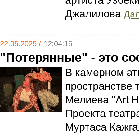
артиста Узбек
Джалилова
Дал
22.05.2025 /
12:04:16
"Потерянные" - это со
В камерном а
пространстве 
Мелиева "Art 
Проекта театр
Муртаса Кажга