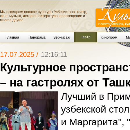
Мы освещаем новости культуры Узбекистана: театр,
кино, музыка, история, литература, просвещение и
многое другое.
Театр
Главная
Панорама
Вернисаж
Кинопром
Му
17.07.2025 /
12:16:11
Культурное пространс
– на гастролях от Таш
Лучший в Прим
узбекской стол
и Маргарита",