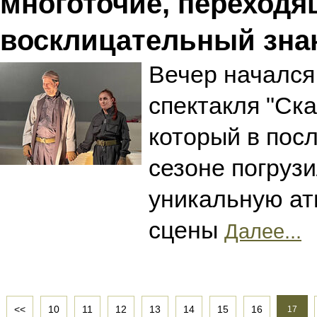
многоточие, переходя
восклицательный зна
Вечер начался
спектакля "Ска
который в посл
сезоне погрузи
уникальную а
сцены
Далее...
<<
10
11
12
13
14
15
16
17