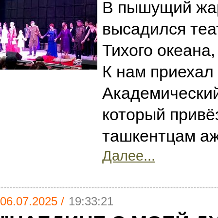
В пышущий жа
высадился теа
Тихого океана,
К нам приехал
Академический
который привё
ташкентцам аж
Далее...
06.07.2025 /
19:33:21