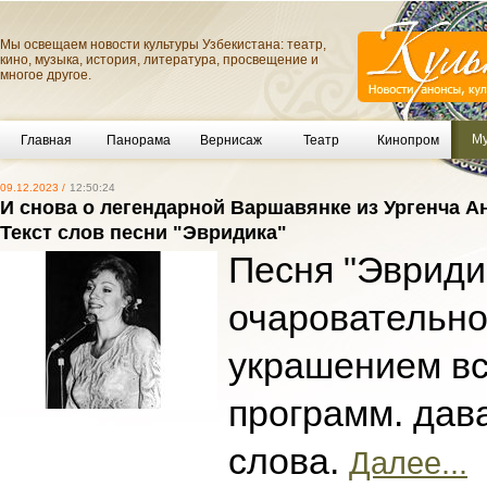
Мы освещаем новости культуры Узбекистана: театр,
кино, музыка, история, литература, просвещение и
многое другое.
Му
Главная
Панорама
Вернисаж
Театр
Кинопром
09.12.2023 /
12:50:24
И снова о легендарной Варшавянке из Ургенча А
Текст слов песни "Эвридика"
Песня "Эвриди
очаровательно
украшением вс
программ. дав
слова.
Далее...