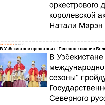
оркестрового 
королевской а
Натали Марэн
16.11.2023 /
14:09:45
В Узбекистане представят "Песенное сияние Бел
В Узбекистане
международног
сезоны" пройд
Государственн
Северного русс