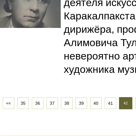
деятеля искусс
Каракалпакста
дирижёра, про
Алимовича Тул
невероятно ар
художника му
<<
35
36
37
38
39
40
41
42