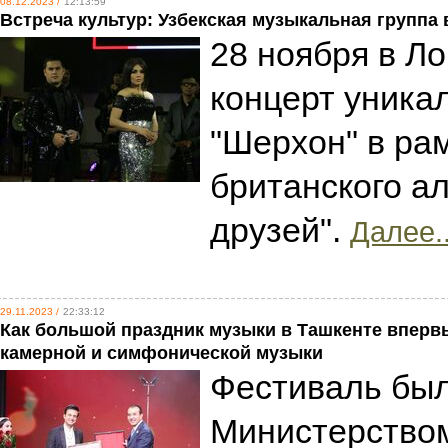
08.12.2023 /
12:13:59
Встреча культур: Узбекская музыкальная группа
28 ноября в Л
концерт уника
"Шерхон" в ра
британского а
друзей".
Далее..
29.11.2023 /
22:33:12
Как большой праздник музыки в Ташкенте впер
камерной и симфонической музыки
Фестиваль был
Министерством