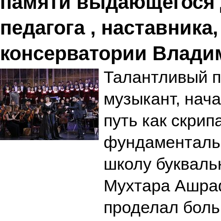
памяти выдающегося 
педагога , наставника
консерватории Влади
Талантливый 
музыкант, нач
путь как скрип
фундаменталь
школу буквальн
Мухтара Ашраф
проделал боль