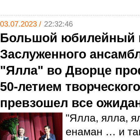
03.07.2023 /
22:32:46
Большой юбилейный 
Заслуженного ансамбл
"Ялла" во Дворце про
50-летием творческого
превзошел все ожида
"Ялла, ялла, 
енаман … и та