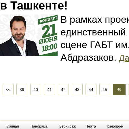
в Ташкенте!
В рамках проек
единственный 
сцене ГАБТ им
Абдразаков.
Да
<<
39
40
41
42
43
44
45
46
Главная
Панорама
Вернисаж
Театр
Кинопром