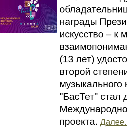
обладательни
награды Прези
искусство – к 
взаимопониман
(13 лет) удост
второй степени
музыкального к
"БасТет" стал
Международно
проекта.
Далее.