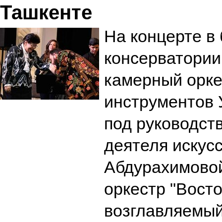
Ташкенте
На концерте в
консерватории
камерный орке
инструментов 
под руководст
деятеля искус
Абдурахимово
оркестр "Восто
возглавляемый