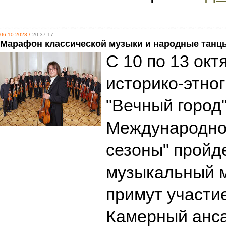
06.10.2023 /
20:37:17
Марафон классической музыки и народные танц
С 10 по 13 ок
историко-этно
"Вечный город"
Международног
сезоны" пройд
музыкальный м
примут участи
Камерный анс