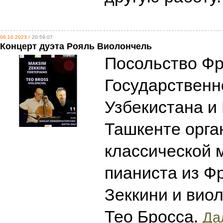
06.10.2023 /
20:59:07
Концерт дуэта Рояль Виолончель
Посольство Фр
Государственн
Узбекистана и 
Ташкенте орга
классической 
пианиста из Ф
Зеккини и вио
Тео Бросса.
Дал