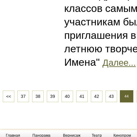
классов самы
участникам бы
приглашения 
летнюю творче
Имена"
Далее...
<<
37
38
39
40
41
42
43
44
Главная
Панорама
Вернисаж
Театр
Кинопром