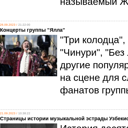
называемый Ж
26.09.2023 /
21:22:00
Концерты группы "Ялла"
"Три колодца",
"Чинури", "Без
другие популя
на сцене для 
фанатов групп
21.09.2023 /
10:38:22
Страницы истории музыкальной эстрады Узбекис