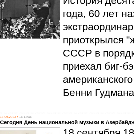
История десят
года, 60 лет н
экстраординар
приоткрылся "
СССР в порядк
приехал биг-б
американского
Бенни Гудман
18.09.2023 /
14:12:44
Сегодня День национальной музыки в Азербайд
18 сентября 1