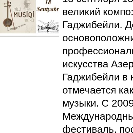
великий компо
Гаджибейли. Д
основоположни
профессиональ
искусства Азе
Гаджибейли в 
отмечается ка
музыки. С 2009
Международны
фестиваль, п