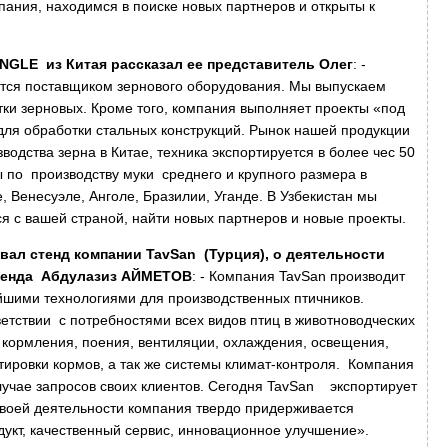
ания, находимся в поиске новых партнеров и открыты к
NGLE из Китая рассказал ее представитель Олег
: -
ется поставщиком зернового оборудования. Мы выпускаем
ки зерновых. Кроме того, компания выполняет проекты «под
ля обработки стальных конструкций. Рынок нашей продукции
одства зерна в Китае, техника экспортируется в более чес 50
 по производству муки среднего и крупного размера в
, Венесуэле, Анголе, Бразилии, Уганде. В Узбекистан мы
я с вашей страной, найти новых партнеров и новые проекты.
звал стенд компании
T
avSan (Турция), о деятельности
стенда Абдулазиз АЙМЕТОВ
: - Компания TavSan производит
йшими технологиями для производственных птичников.
ветствии с потребностями всех видов птиц в животноводческих
кормления, поения, вентиляции, охлаждения, освещения,
тировки кормов, а так же системы климат-контроля. Компания
случае запросов своих клиентов. Сегодня TavSan экспортирует
своей деятельности компания твердо придерживается
дукт, качественный сервис, инновационное улучшение».