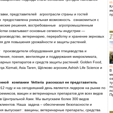
05
Кл
и
авки, представителей агроотрасли страны и гостей
п
ов предоставлена уникальная возможность ознакомиться с
гические решения, востребованные агропромышленным
ботки охватывают основные сегменты индустрии —
Т
производство, ветеринарию, переработку и хранение зерновых
ния для повышения урожайности и защиты растений.
т
производители оборудования для птицеводства и
ления, поения, вентиляции и поддержания микроклимата,
нарных препаратов и средств защиты растений: Golden Food,
05
qa Xizmati, Asia Taren, Щёлково агрохим,Ashish Life Science и
В
м
о
енной компании Vetteria рассказал ее представитель
т
п
12 году и на сегодняшний день является лидером на рынке по
п
ремиксов, вакцин и ветеринарных препаратов для всех видов
П
 в Центральной Азии. Мы выпускаем более 300 видов
 клиентов. Наша задача – обеспечение безопасности и
ия выпускает : вакцины, ветеринарные препараты, средства