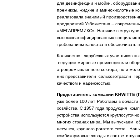
для дезинфекции и мойки, оборудовани
премиксы, жидкие и аминокислотные ко
реализовала значимый производственны
предприятий Узбекистана – современн
«МЕГАПРЕМИКС». Наличие в структуре 
высококвалифицированных специалист
требованиям качества и обеспечивать 
Количество
зарубежных участников ны
ведущие мировые производители обору
агропромышленного сектора, но и мол
них представители сельхозотрасли Ге
качеством и надежностью.
Представитель компании
KH
WITTE
(
уже более 100 лет. Работаем в област
хозяйства. С 1957 года продукция ком
устройства используются круглосуточн
многих странах мира. Мы выпускаем об
несушек, крупного рогатого скота. На
комбикормовые заводы с соответствую