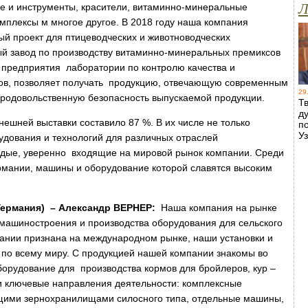
Л
е и инструменты, красители, витаминно-минеральные
мплексы м многое другое. В 2018 году наша компания
й проект для птицеводческих и животноводческих
ый завод по производству витаминно-минеральных премиксов
предприятия лаборатории по контролю качества и
ов, позволяет получать продукцию, отвечающую современным
29
продовольственную безопасность выпускаемой продукции.
Т
д
нешней выставки составило 87 %. В их числе не только
п
У
дования и технологий для различных отраслей
одые, уверенно входящие на мировой рынок компании. Среди
рмании, машины и оборудование которой славятся высоким
Германия) – Александр ВЕРНЕР:
Наша компания на рынке
и машиностроения и производства оборудования для сельского
пании признана на международном рынке, наши установки и
о по всему миру. С продукцией нашей компании знакомы во
орудование для производства кормов для бройлеров, кур –
ши ключевые направления деятельности: комплексные
щими зернохранилищами силосного типа, отдельные машины,