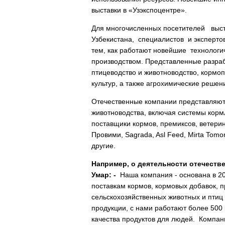
выставки в «Узэкспоцентре».
Для многочисленных посетителей выст
Узбекистана, специалистов и эксперт
тем, как работают новейшие техноло
производством. Представленные разра
птицеводство и животноводство, кормо
культур, а также агрохимические реше
Отечественные компании представляю
животноводства, включая системы корм
поставщики кормов, премиксов, ветери
Провими, Sagrada, Asl Feed, Mirta Tomor
другие.
Например, о деятельности отечеств
Умар: -
Наша компания - основана в 20
поставкам кормов, кормовых добавок, п
сельскохозяйственных животных и птиц
продукции, с нами работают более 500
качества продуктов для людей. Компан