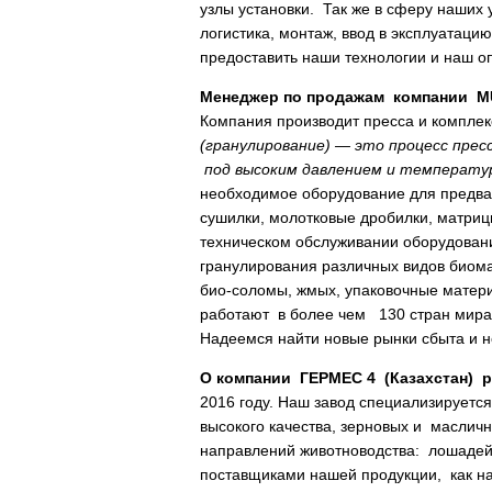
узлы установки. Так же в сферу наших 
логистика, монтаж, ввод в эксплуатаци
предоставить наши технологии и наш о
Менеджер по продажам компании
M
Компания производит пресса и компле
(гранулирование) — это процесс прес
под высоким давлением и температур
необходимое оборудование для предва
сушилки, молотковые дробилки, матриц
техническом обслуживании оборудован
гранулирования различных видов биомас
био-соломы, жмых, упаковочные матер
работают в более чем 130 стран мира.
Надеемся найти новые рынки сбыта и н
О компании ГЕРМЕС 4 (Казахстан) 
2016 году. Наш завод специализируетс
высокого качества, зерновых и маслич
направлений животноводства: лошадей 
поставщиками нашей продукции, как на 