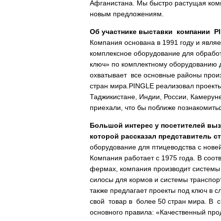
Афганистана. Мы быстро растущая комп
новым предложениям.
Об участнике выставки компании PI
Компания основана в 1991 году и явля
комплексное оборудование для обработ
ключ» по комплектному оборудованию д
охватывает все основные районы произв
стран мира.PINGLE реализовал проекты
Таджикистане, Индии, России, Камеруне
приехали, что бы поближе познакомитьс
Большой интерес у посетителей вы
которой рассказал представитель 
оборудование для птицеводства с нове
Компания работает с 1975 года. В соот
фермах, компания производит системы 
силосы для кормов и системы транспор
также предлагает проекты под ключ в 
свой товар в более 50 стран мира. В 
основного правила: «Качественный про