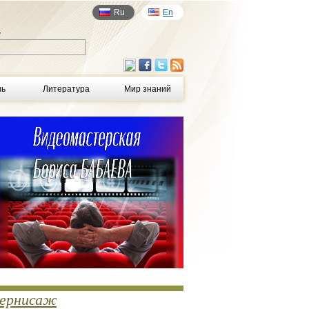
Ru
En
у
нь
Литература
Мир знаний
ернисаж