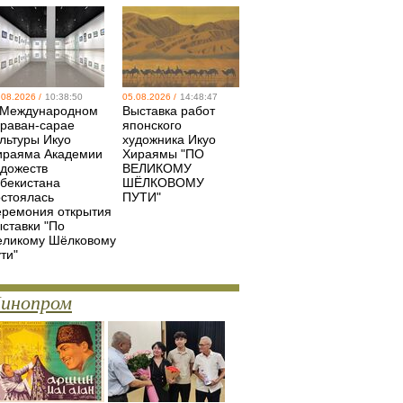
.08.2026 /
10:38:50
05.08.2026 /
14:48:47
 Международном
Выставка работ
араван-сарае
японского
ультуры Икуо
художника Икуо
ираяма Академии
Хираямы "ПО
удожеств
ВЕЛИКОМУ
збекистана
ШЁЛКОВОМУ
остоялась
ПУТИ"
еремония открытия
ыставки "По
еликому Шёлковому
ти"
инопром