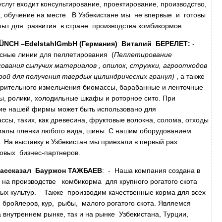
услуг входит консультирование, проектирование, производство,
ю, обучение на месте. В Узбекистане мы не впервые и готовы
пыт для развития в стране производства комбикормов.
Ü
NCH
–
Edelstahl
GmbH
(Германия) Виталий БЕРЕЛЕТ:
-
ксные линии для пеллетирования (
Пеллетирование
сования сыпучих материалов , опилок, стружки, агроотходов
ой для получения твердых цилиндрических гранул)
, а также
рительного измельчения биомассы, барабанные и ленточные
ы, ролики, холодильные шкафы и роторное сито. При
ие нашей фирмы может быть использовано для
сы, таких, как древесина, фруктовые волокна, солома, отходы
иалы пленки любого вида, шины. С нашим оборудованием
 На выставку в Узбекистан мы приехали в первый раз.
овых бизнес-партнеров.
рассказал Бауржон ТАЖБАЕВ
: - Наша компания создана в
я на производстве комбикорма для крупного рогатого скота
ных культур. Также производим качественные корма для всех
бройлеров, кур, рыбы, малого рогатого скота. Являемся
внутреннем рынке, так и на рынке Узбекистана, Турции,