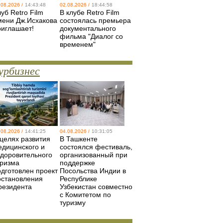
.08.2026 /
14:43:48
02.08.2026 /
18:44:58
уб Retro Film
В клубе Retro Film
мени Дж.Исхакова
состоялась премьера
риглашает!
документального
фильма "Диалог со
временем"
урбизнес
.08.2026 /
14:41:25
04.08.2026 /
10:31:05
 целях развития
В Ташкенте
едицинского и
состоялся фестиваль,
здоровительного
организованный при
уризма
поддержке
одготовлен проект
Посольства Индии в
остановления
Республике
резидента
Узбекистан совместно
с Комитетом по
туризму