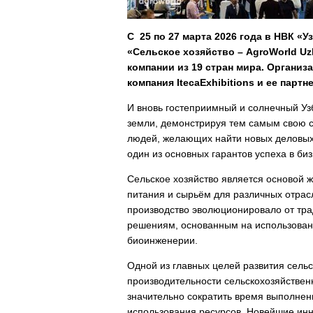
С
25 по 27 марта 2026
года
в
НВК «Уз
«Сельское хозяйство – AgroWorld Uz
компании из 19 стран мира. Органи
компания
Iteca
Exhibitions
и ее партн
И вновь гостеприимный и солнечный Узб
земли, демонстрируя тем самым свою с
людей, желающих найти новых деловых 
один из основных гарантов успеха в би
Сельское хозяйство является основой 
питания и сырьём для различных отра
производство эволюционировало от тра
решениям, основанным на использован
биоинженерии.
Одной из главных целей развития сель
производительности сельскохозяйствен
значительно сократить время выполнен
использования ресурсов. Новейшие ин