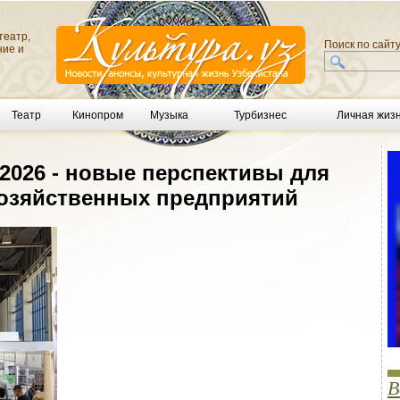
театр,
Поиск по сайт
ние и
Театр
Кинопром
Музыка
Турбизнес
Личная жиз
 2026 - новые перспективы для
озяйственных предприятий
В