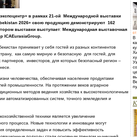
экспоцентр» в рамках
21-ой Международной выставки
bekistan 2026»
свою продукцию демонстрируют
162
затором выставки выступает
:
Международная выставочная
07
ер
ICA
Eurasia
Group
.
В
к
екистан принимает у себя гостей из разных континентов
к
Х
трану, как самую мирную и безопасную для гостей, для
х
партнеров, инвесторов, для которых безопасный регион –
У
с
знесе.
ц
в
жизни человечества, обеспечивая население продуктами
В
слей промышленности. На протяжении веков аграрное
пу
диционных методов ведения хозяйства к высокотехнологичным
ии автоматизированных систем, точного земледелия и
К
скохозяйственной техники является увеличение
ного процесса. Новые технологии и инновации могут
ия определенных задач и повысить эффективность
новационные подходы стали основным трендом нынешней