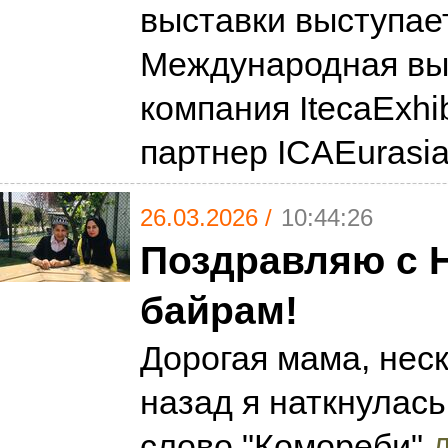
выставки выступае
Международная вы
компания ItecaExhib
партнер ICAEurasi
26.03.2026 /
10:44:26
Поздравляю с 
байрам!
Дорогая мама, нес
назад я наткнулась
слово "Комореби"
Д