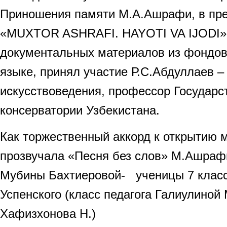
Приношения памяти М.А.Ашрафи, в пре
«МUXTOR ASHRAFI. НAYOTI VA IJODI»,
документальных материалов из фондов
языке, принял участие Р.С.Абдуллаев –
искусствоведения, профессор Государс
консерватории Узбекистана.
Как торжественный аккорд к открытию 
прозвучала «Песня без слов» М.Ашраф
Мубины Бахтиеровой- ученицы 7 клас
Успенского (класс педагога Галиулиной
Хафизхонова Н.)