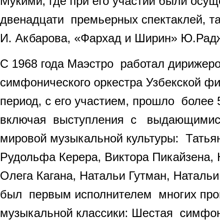
Мукими, где при его участии были осу
двенадцати премьерных спектаклей, та
И. Акбарова, «Фархад и Ширин» Ю.Рад
С 1968 года Маэстро работал дирижеро
симфонического оркестра Узбекской фи
период, с его участием, прошло более 
включая выступления с выдающимис
мировой музыкальной культуры: Татья
Рудольфа Керера, Виктора Пикайзена,
Олега Кагана, Натальи Гутман, Наталь
был первым исполнителем многих про
музыкальной классики: Шестая симфон