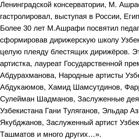
Ленинградской консерватории, М. Ашр
гастролировал, выступая в России, Егип
Более 30 лет М.Ашрафи посвятил педаг
сформировав дирижерскую школу Узбек
целую плеяду блестящих дирижёров. Эт
артистка, лауреат Государственной пр
Абдурахманова, Народные артисты Узб
Абдукаюмов, Хамид Шамсутдинов, Фар
Сулейман Шадманов, Заслуженные деят
Узбекистана Гани Туляганов, Эльдар А
Якубджанов, Заслуженный артист Узбе
Ташматов и много других…».