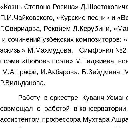
«Казнь Степана Разина» Д.Шостакович
П.И.Чайковского, «Курские песни» и «В
Г.Свиридова, Реквием Л.Керубини, «Ма
и сочинений узбекских композиторов:
эскизы» М.Махмудова, Симфония №2
поэма «Любовь поэта» М.Таджиева, но
М.Ашрафи, И.Акбарова, Б.Зейдмана, М
Р.Вильданова.
Работу в оркестре Куванч Усмано
совмещал с работой в консерватории, 
ассистентом профессора Мухтара Ашра