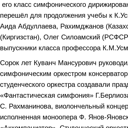
его класс симфонического дирижирова
перешёл для продолжения учебы к К.У
Аида Абдуллаева, Рахимджанов (Казах
(Киргизстан), Олег Силоамский (РСФСР
выпускники класса профессора К.М.Усм
Сорок лет Куванч Мансурович руководи
симфоническим оркестром консерватор
студенческого оркестра создавали праз
«Фантастическая симфония» Г.Берлиоза
С. Рахманинова, виолончельный концер
исполненная моноопера Ф. Янов-Яновс
«Аккомпаниатор». Студенческий оркест