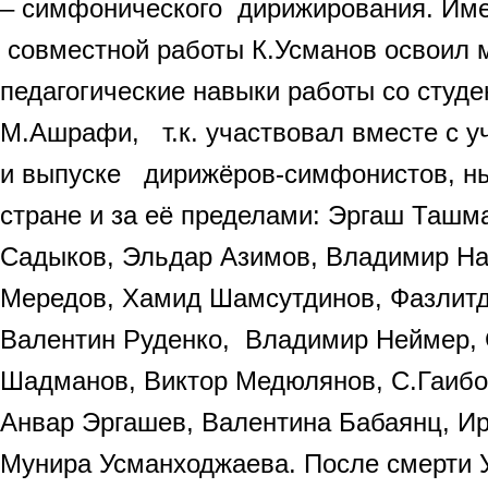
– симфонического дирижирования. Име
совместной работы К.Усманов освоил 
педагогические навыки работы со студе
М.Ашрафи, т.к. участвовал вместе с у
и выпуске дирижёров-симфонистов, ны
стране и за её пределами: Эргаш Ташм
Садыков, Эльдар Азимов, Владимир Н
Мередов, Хамид Шамсутдинов, Фазлит
Валентин Руденко, Владимир Неймер,
Шадманов, Виктор Медюлянов, С.Гаибо
Анвар Эргашев, Валентина Бабаянц, Ир
Мунира Усманходжаева. После смерти 