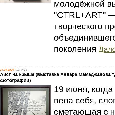
молодёжной в
"CTRL+ART" —
творческого пр
объединившего
поколения
Дале
24.06.2026 /
10:44:23
Аист на крыше (выставка Анвара Мамаджанова "
фотографии)
19 июня, когда
вела себя, сло
сметающая с н