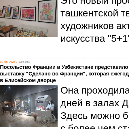
Это новый про
ташкентской т
художников ак
искусства "5+1
09.06.2026 /
13:51:58
Посольство Франции в Узбекистане представило
выставку "Сделано во Франции", которая ежего
в Елисейском дворце
Она проходила
дней в залах 
Здесь можно б
с более чем ст