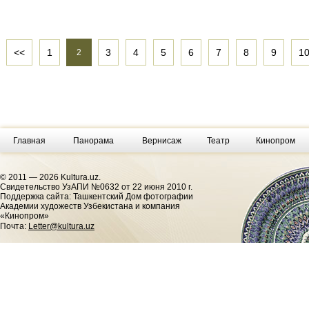
<<
1
3
4
5
6
7
8
9
1
2
Главная
Панорама
Вернисаж
Театр
Кинопром
© 2011 — 2026 Kultura.uz.
Cвидетельство УзАПИ №0632 от 22 июня 2010 г.
Поддержка сайта: Ташкентский Дом фотографии
Академии художеств Узбекистана и компания
«Кинопром»
Почта:
Letter@kultura.uz