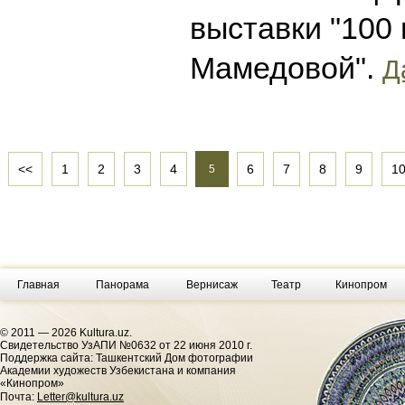
выставки "100
Мамедовой".
Д
<<
1
2
3
4
6
7
8
9
1
5
Главная
Панорама
Вернисаж
Театр
Кинопром
© 2011 — 2026 Kultura.uz.
Cвидетельство УзАПИ №0632 от 22 июня 2010 г.
Поддержка сайта: Ташкентский Дом фотографии
Академии художеств Узбекистана и компания
«Кинопром»
Почта:
Letter@kultura.uz