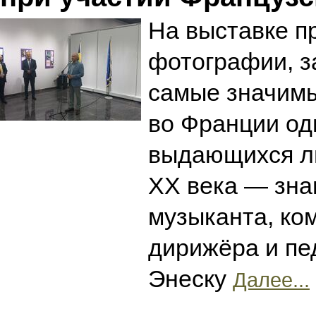
На выставке п
фотографии, 
самые значим
во Франции од
выдающихся л
XX века — зна
музыканта, ко
дирижёра и пе
Энеску
Далее...