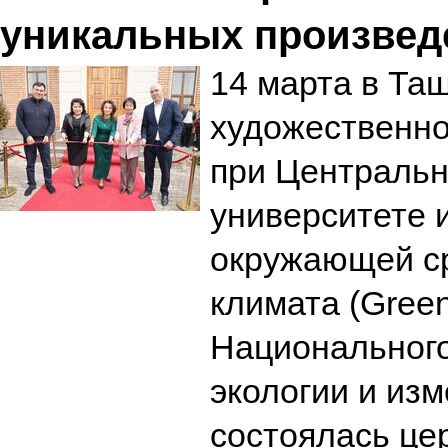
уникальных произвед
14 марта в Та
художественно
при Центральн
университете 
окружающей с
климата (Green
Национального
экологии и из
состоялась це