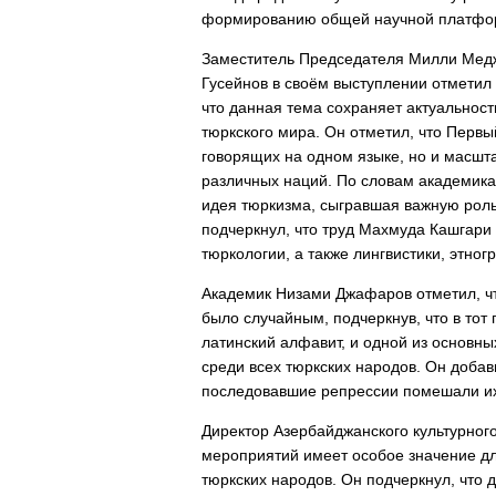
формированию общей научной платфо
Заместитель Председателя Милли Медж
Гусейнов в своём выступлении отметил 
что данная тема сохраняет актуальност
тюркского мира. Он отметил, что Первы
говорящих на одном языке, но и масшт
различных наций. По словам академик
идея тюркизма, сыгравшая важную роль
подчеркнул, что труд Махмуда Кашгари 
тюркологии, а также лингвистики, этног
Академик Низами Джафаров отметил, чт
было случайным, подчеркнув, что в тот
латинский алфавит, и одной из основн
среди всех тюркских народов. Он доба
последовавшие репрессии помешали и
Директор Азербайджанского культурног
мероприятий имеет особое значение дл
тюркских народов. Он подчеркнул, что