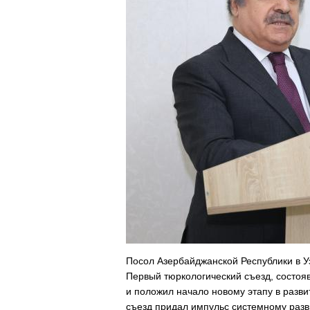
Посол Азербайджанской Республики в Уз
Первый тюркологический съезд, состояв
и положил начало новому этапу в развит
съезд придал импульс системному разв