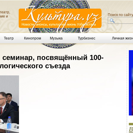
театр,
Поиск по сайт
ние и
Театр
Кинопром
Музыка
Турбизнес
Личная жиз
я семинар, посвящённый 100-
логического съезда
В