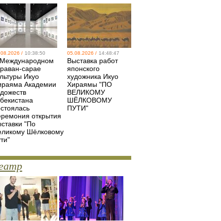
.08.2026 /
10:38:50
05.08.2026 /
14:48:47
 Международном
Выставка работ
араван-сарае
японского
ультуры Икуо
художника Икуо
ираяма Академии
Хираямы "ПО
удожеств
ВЕЛИКОМУ
збекистана
ШЁЛКОВОМУ
остоялась
ПУТИ"
еремония открытия
ыставки "По
еликому Шёлковому
ти"
еатр