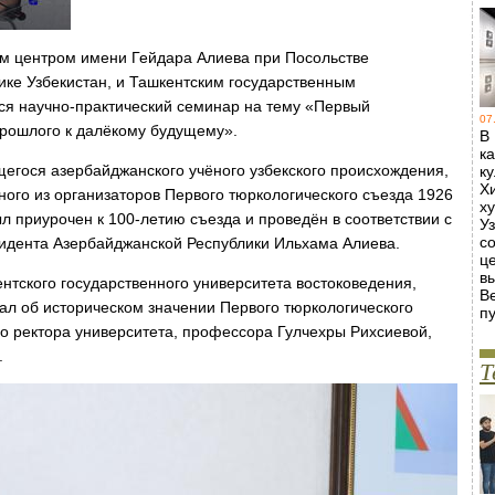
м центром имени Гейдара Алиева при Посольстве
ике Узбекистан, и Ташкентским государственным
ся научно-практический семинар на тему «Первый
07
прошлого к далёкому будущему».
В
к
гося азербайджанского учёного узбекского происхождения,
к
Х
ного из организаторов Первого тюркологического съезда 1926
х
л приурочен к 100-летию съезда и проведён в соответствии с
У
с
дента Азербайджанской Республики Ильхама Алиева.
ц
в
нтского государственного университета востоковедения,
В
л об историческом значении Первого тюркологического
пу
мо ректора университета, профессора Гулчехры Рихсиевой,
.
Т