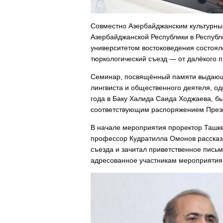
Совместно Азербайджанским культурны
Азербайджанской Республики в Республ
университетом востоковедения состоял
тюркологический съезд — от далёкого 
Семинар, посвящённый памяти выдающе
лингвиста и общественного деятеля, од
года в Баку Халида Саида Ходжаева, бы
соответствующим распоряжением Прези
В начале мероприятия проректор Ташке
профессор Кудратилла Омонов рассказа
съезда и зачитал приветственное пись
адресованное участникам мероприятия