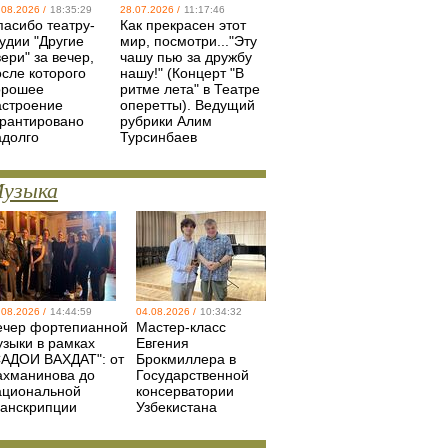
.08.2026 /
18:35:29
28.07.2026 /
11:17:46
пасибо театру-
Как прекрасен этот
удии "Другие
мир, посмотри..."Эту
ери" за вечер,
чашу пью за дружбу
осле которого
нашу!" (Концерт "В
орошее
ритме лета" в Театре
астроение
оперетты). Ведущий
арантировано
рубрики Алим
адолго
Турсинбаев
узыка
.08.2026 /
14:44:59
04.08.2026 /
10:34:32
ечер фортепианной
Мастер-класс
узыки в рамках
Евгения
САДОИ ВАХДАТ": от
Брокмиллера в
ахманинова до
Государственной
ациональной
консерватории
ранскрипции
Узбекистана