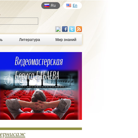
Ru
En
у
нь
Литература
Мир знаний
ернисаж