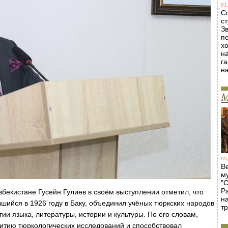
01
С
ст
Зв
п
х
н
г
н
М
05
В
м
"
Р
бекистане Гусейн Гулиев в своём выступлении отметил, что
н
шийся в 1926 году в Баку, объединил учёных тюркских народов
т
ии языка, литературы, истории и культуры. По его словам,
итию тюркологических исследований и способствовал