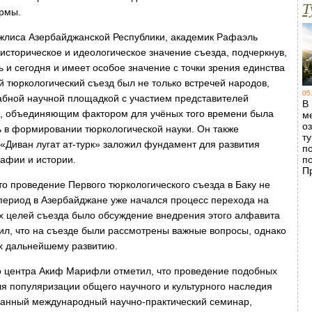
Т
рмы.
лиса Азербайджанской Республики, академик Рафаэль
историческое и идеологическое значение съезда, подчеркнув,
ь и сегодня и имеет особое значение с точки зрения единства
й тюркологический съезд был не только встречей народов,
05
абной научной площадкой с участием представителей
В
а, объединяющим фактором для учёных того времени была
м
о
 в формировании тюркологической науки. Он также
т
«Диван лугат ат-турк» заложил фундамент для развития
п
рафии и истории.
п
П
о проведение Первого тюркологического съезда в Баку не
 период в Азербайджане уже начался процесс перехода на
ых целей съезда было обсуждение внедрения этого алфавита
вил, что на съезде были рассмотрены важные вопросы, однако
х дальнейшему развитию.
о центра Акиф Марифли отметил, что проведение подобных
я популяризации общего научного и культурного наследия
 данный международный научно-практический семинар,