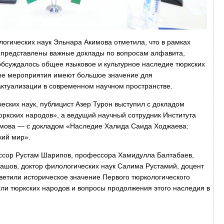
огических наук Эльнара Акимова отметила, что в рамках
и представлены важные доклады по вопросам алфавита,
 обсуждалось общее языковое и культурное наследие тюркских
ные мероприятия имеют большое значение для
актуализации в современном научном пространстве.
еских наук, публицист Азер Турон выступил с докладом
юркских народов», а ведущий научный сотрудник Института
мова — с докладом «Наследие Халида Саида Ходжаева:
кий мир».
ссор Рустам Шарипов, профессора Хамидулла Балтабаев,
шов, доктор филологических наук Салима Рустамий, доцент
ветили историческое значение Первого тюркологического
сли тюркских народов и вопросы продолжения этого наследия в