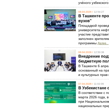
учёного узбекско
08.04.2026 /
12:54:27
В Ташкенте пр
вузов"
Площадкой провед
университета нефт
участие представи
заполнен зрителям
программы
Далее...
08.04.2026 /
12:50:36
Внедрение подх
бюджетную пол
В Ташкенте 6 апре
основанный на пра
и культурных прав
07.04.2026 /
11:02:06
В Узбекистане
В соответствии с 
марта 2026 года, 
при Национальном 
национальных прир