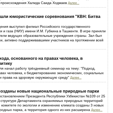
го происхождения Халида Саида Ходжаев
Далее...
ошли юмористические соревнования "КВН: Битва
ения выступил филиал Российского государственного
и и газа (НИУ) имени И.М. Губкина в Ташкенте. В игре приняли
тели ведущих образовательные учреждения страны. Зал был
и, активно поддерживавшими участников на протяжении всей
ода, основанного на правах человека, в
итику
ля начал работу трёхдневный семинар на тему: "Подход,
вах человека, к бюджетированию экономических, социальных
 и права на здоровую окружающую среду"
Далее...
 созданы новые национальные природные парки
постановлением Президента Республики Узбекистан №109 от 25
в структуре Департамента охраняемых природных территорий
комитете по экологии и изменению климата созданы 3 новых
одных парка, а территория одного из них расширена
Далее...