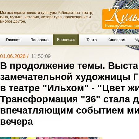
Мы освещаем новости культуры Узбекистана: театр,
кино, музыка, история, литература, просвещение и
многое другое.
Вернисаж
Главная
Панорама
Театр
Кинопром
Му
01.06.2026 /
11:50:09
В продолжение темы. Выста
замечательной художницы 
в театре "Ильхом" - "Цвет ж
Трансформация "36" стала 
впечатляющим событием м
вечера