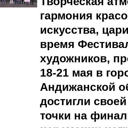
Творческая атм
гармония красо
искусства, цар
время Фестива
художников, п
18-21 мая в го
Андижанской о
достигли свое
точки на фина