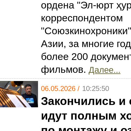
ордена "Эл-юрт ҳур
корреспондентом
"Союзкинохроники"
Азии, за многие го
более 200 докуме
фильмов.
Далее...
06.05.2026 /
10:25:50
Закончились и 
идут полным х
по монтажу и 