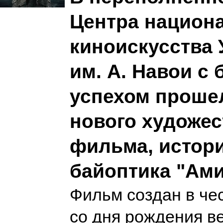
Центра национ
киноискусства 
им. А. Навои с
успехом проше
нового художес
фильма, истор
байоптика "Ам
Фильм создан в че
со дня рождения в