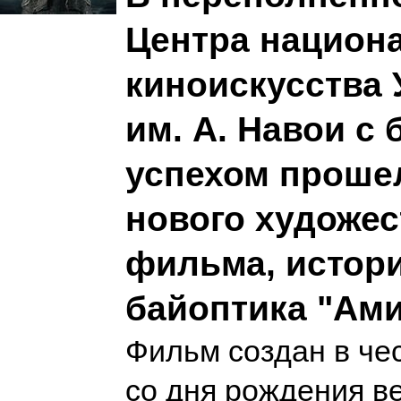
Центра национ
киноискусства 
им. А. Навои с
успехом проше
нового художес
фильма, истор
байоптика "Ам
Фильм создан в че
со дня рождения в