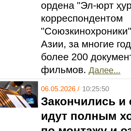
ордена "Эл-юрт ҳур
корреспондентом
"Союзкинохроники"
Азии, за многие го
более 200 докуме
фильмов.
Далее...
06.05.2026 /
10:25:50
Закончились и 
идут полным х
по монтажу и 