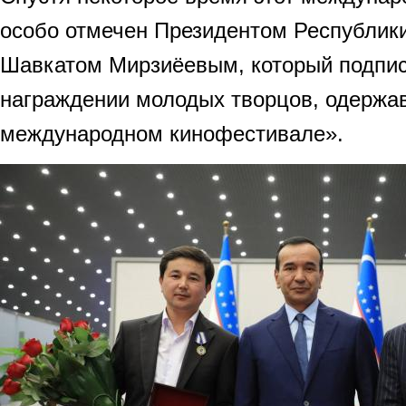
особо отмечен Президентом Республик
Шавкатом Мирзиёевым, который подпис
награждении молодых творцов, одержа
международном кинофестивале».