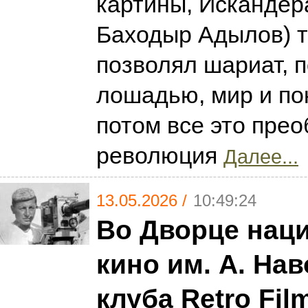
картины, Искандера
Баходыр Адылов) т
позволял шариат, п
лошадью, мир и пок
потом все это пре
революция
Далее...
13.05.2026 /
10:49:24
Во Дворце нац
кино им. А. Нав
клуба Retro Fil