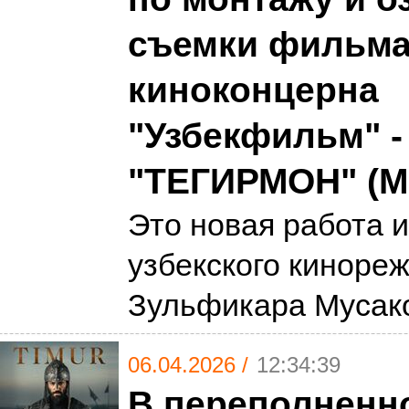
съемки фильм
киноконцерна
"Узбекфильм" -
"ТЕГИРМОН" (
Это новая работа и
узбекского киноре
Зульфикара Мусак
06.04.2026 /
12:34:39
В переполненн